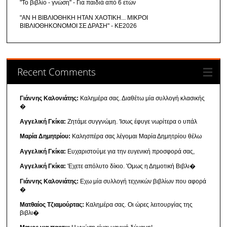
"Το βιβλίο - γνώση" - Για παιδιά από 6 ετών
"ΑΝ Η ΒΙΒΛΙΟΘΗΚΗ ΗΤΑΝ ΧΑΟΤΙΚΗ... ΜΙΚΡΟΙ
ΒΙΒΛΙΟΘΗΚΟΝΟΜΟΙ ΣΕ ΔΡΑΣΗ" - ΚΕ2026
Recent Comments
Γιάννης Καλονιάτης:
Καλημέρα σας. Διαθέτω μία συλλογή κλασικής
�
Αγγελική Γκίκα:
Ζητάμε συγγνώμη. 'Ισως έφυγε νωρίτερα ο υπάλ
Μαρία Δημητρίου:
Καλησπέρα σας λέγομαι Μαρία Δημητρίου θέλω
Αγγελική Γκίκα:
Ευχαριστούμε για την ευγενική προσφορά σας,
Αγγελική Γκίκα:
'Εχετε απόλυτο δίκιο. 'Ομως η Δημοτική Βιβλι�
Γιάννης Καλονιάτης:
Εχω μία συλλογή τεχνικών βιβλίων που αφορά
�
Ματθαίος Τζιαμούρτας:
Καλημέρα σας. Οι ώρες λειτουργίας της
βιβλι�