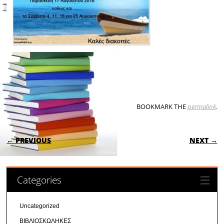
BOOKMARK THE
permalink
.
POST NAVIGATION
← PREVIOUS
NEXT →
Categories
Uncategorized
ΒΙΒΛΙΟΣΚΩΛΗΚΕΣ