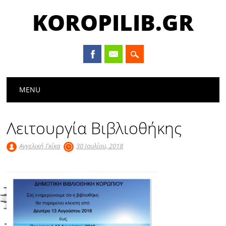
KOROPILIB.GR
Main menu
Skip
MENU
to
content
Λειτουργία Βιβλιοθήκης
Αγγελική Γκίκα
30 Ιουλίου, 2018