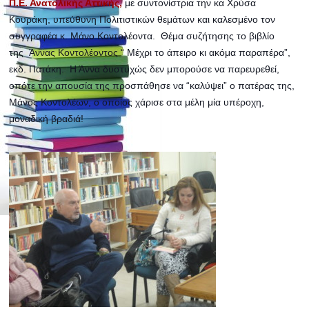
Π.Ε. Ανατολικής Αττικής,
με συντονίστρια την κα Χρύσα
Κουράκη, υπεύθυνη Πολιτιστικών θεμάτων και καλεσμένο τον
συγγραφέα κ. Μάνο Κοντολέοντα. Θέμα συζήτησης το βιβλίο
της
Άννας Κοντολέοντος “
Μέχρι το άπειρο κι ακόμα παραπέρα”,
εκδ. Πατάκη. Η Άννα δυστυχώς δεν μπορούσε να παρευρεθεί,
οπότε την απουσία της προσπάθησε να “καλύψει” ο πατέρας της,
Μάνος Κοντολέων, ο
οποίος χάρισε στα μέλη μία υπέροχη,
μοναδική βραδιά!