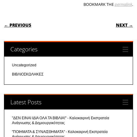
BOOKMARK THE
permalink
.
POST NAVIGATION
← PREVIOUS
NEXT →
Categories
Uncategorized
ΒΙΒΛΙΟΣΚΩΛΗΚΕΣ
Latest Posts
"ΔΕΝ ΕΙΝΑΙ ΙΔΙΑ ΟΛΑ ΤΑ ΒΙΒΛΙΑ!" - Καλοκαιρινή Εκστρατεία
Ανάγνωσης & Δημιουργικότητας
"ΠΟΙΗΜΑΤΑ & ΣΥΝΑΙΣΘΗΜΑΤΑ" - Καλοκαιρινή Εκστρατεία
Ανάγνωσης & Δημιουργικότητας