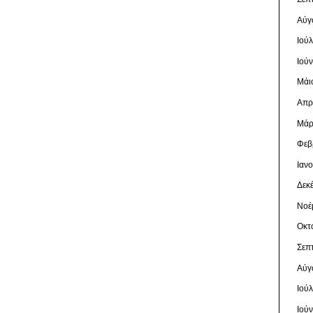
Αύγ
Ιού
Ιού
Μάι
Απρ
Μάρ
Φεβ
Ιαν
Δεκ
Νοέ
Οκτ
Σεπ
Αύγ
Ιού
Ιού