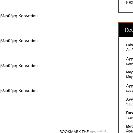
ΚΕ2
Re
Γιά
Δια
Αγγ
έφυ
Μαρ
Μαρ
Αγγ
ευγ
Αγγ
'Ομ
Γιά
τεχ
Ματ
BOOKMARK THE
permalink
.
ώρε