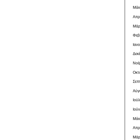
Μάι
Απρ
Μάρ
Φεβ
Ιαν
Δεκ
Νοέ
Οκτ
Σεπ
Αύγ
Ιού
Ιού
Μάι
Απρ
Μάρ