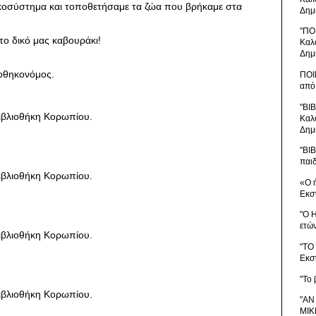
οικοσύστημα και τοποθετήσαμε τα ζώα που βρήκαμε στα
Δημ
"ΠΟ
το δικό μας καβουράκι!
Καλ
Δημ
ιοθηκονόμος.
ΠΟΙ
από
"ΒΙ
Καλ
Δημ
"ΒΙ
παι
«Ο 
Εκσ
"Ο 
ετώ
"ΤΟ
Εκσ
"Το 
"ΑΝ
ΜΙΚ