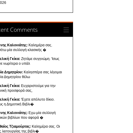
026
cent Comments
ννης Καλονιάτης:
Καλημέρα σας.
θέτω μία συλλογή κλασικής �
ελική Γκίκα:
Ζητάμε συγγνώμη. 'Ισως
γε νωρίτερα ο υπάλ
ία Δημητρίου:
Καλησπέρα σας λέγομαι
ία Δημητρίου θέλω
ελική Γκίκα:
Ευχαριστούμε για την
ενική προσφορά σας,
ελική Γκίκα:
'Εχετε απόλυτο δίκιο.
ως η Δημοτική Βιβλι�
ννης Καλονιάτης:
Εχω μία συλλογή
νικών βιβλίων που αφορά �
θαίος Τζιαμούρτας:
Καλημέρα σας. Οι
ς λειτουργίας της βιβλι�