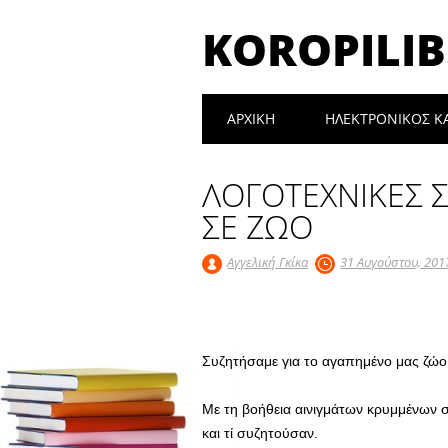
KOROPILIB
Main menu
Skip
ΑΡΧΙΚΉ
ΗΛΕΚΤΡΟΝΙΚΟΣ Κ
to
content
ΛΟΓΟΤΕΧΝΙΚΕΣ 
ΣΕ ΖΩΟ
Αγγελική Γκίκα
31 Αυγούστου, 201
Συζητήσαμε για το αγαπημένο μας ζώο 
Με τη βοήθεια αινιγμάτων κρυμμένων 
και τί συζητούσαν.