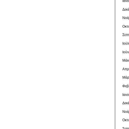
Ιαν
Δεκ
Νοέ
Οκτ
Σεπ
Ιού
Ιού
Μάι
Απρ
Μάρ
Φεβ
Ιαν
Δεκ
Νοέ
Οκτ
Σεπ