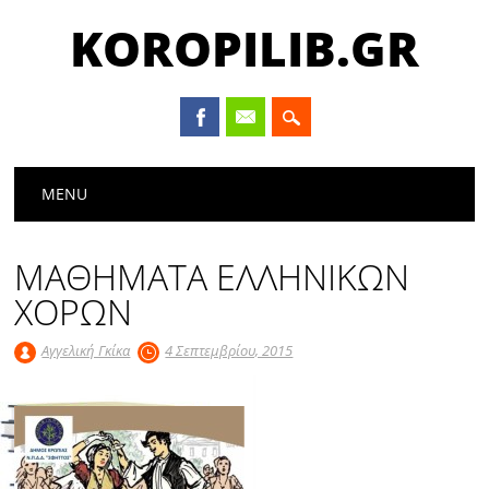
KOROPILIB.GR
Main menu
Skip
MENU
to
content
ΜΑΘΗΜΑΤΑ ΕΛΛΗΝΙΚΩΝ
ΧΟΡΩΝ
Αγγελική Γκίκα
4 Σεπτεμβρίου, 2015