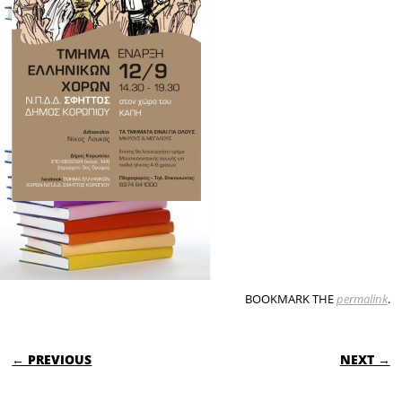
BOOKMARK THE
permalink
.
POST NAVIGATION
← PREVIOUS
NEXT →