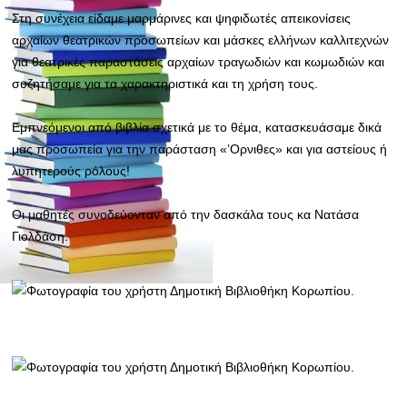
Στη συνέχεια είδαμε μαρμάρινες και ψηφιδωτές απεικονίσεις
αρχαίων θεατρικών προσωπείων και μάσκες ελλήνων καλλιτεχνών
για θεατρικές παραστάσεις αρχαίων τραγωδιών και κωμωδιών και
συζητήσαμε για τα χαρακτηριστικά και τη χρήση τους.
Εμπνεόμενοι από βιβλία σχετικά με το θέμα, κατασκευάσαμε δικά
μας προσωπεία για την παράσταση «’
Ορνιθες» και για αστείους ή
λυπητερούς ρόλους!
Οι μαθητές συνοδεύονταν από την δασκάλα τους κα Νατάσα
Γιολδάση.