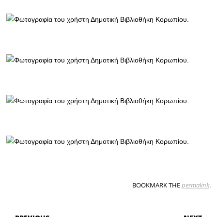
BOOKMARK THE
permalink
.
POST NAVIGATION