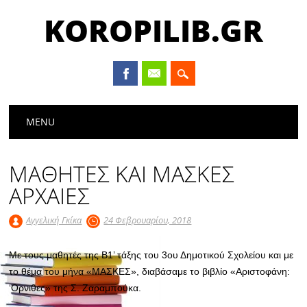
KOROPILIB.GR
Main menu
Skip
MENU
to
content
ΜΑΘΗΤΕΣ ΚΑΙ ΜΑΣΚΕΣ
ΑΡΧΑΙΕΣ
Αγγελική Γκίκα
24 Φεβρουαρίου, 2018
Με τους μαθητές της Β1’ τάξης του 3ου Δημοτικού Σχολείου και με
το θέμα του μήνα «ΜΑΣΚΕΣ», διαβάσαμε το βιβλίο «Αριστοφάνη:
‘Ορνιθες» της Σ. Ζαραμπούκα.