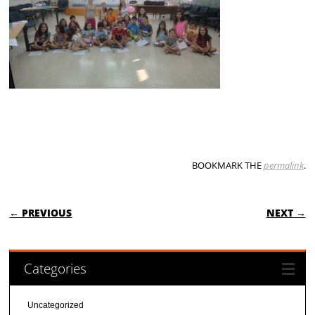
BOOKMARK THE
permalink
.
POST NAVIGATION
← PREVIOUS
NEXT →
Categories
Uncategorized