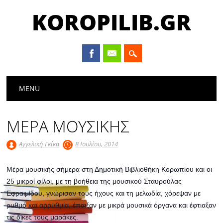
KOROPILIB.GR
Main menu
Skip
MENU
to
content
ΜΕΡΑ ΜΟΥΣΙΚΗΣ
Αγγελική Γκίκα
8 Ιουλίου, 2014
Μέρα μουσικής σήμερα στη Δημοτική Βιβλιοθήκη Κορωπίου και οι
25 μικροί φίλοι, με τη βοήθεια της μουσικού Σταυρούλας
Εφραιμίδου, γνώρισαν τους ήχους και τη μελωδία, χόρεψαν με
ρυθμό και αρρυθμία, έπαιξαν με μικρά μουσικά όργανα και έφτιαξαν
τις δικές τους μαράκες.