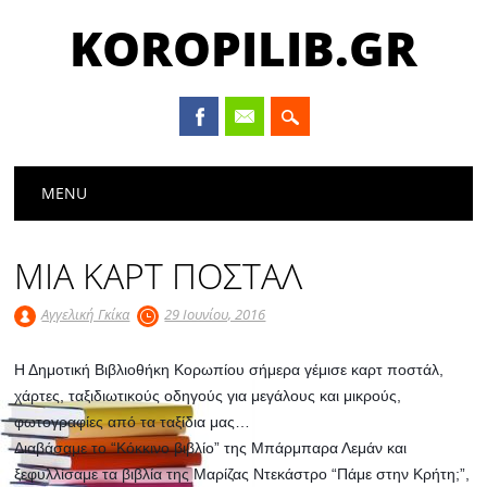
KOROPILIB.GR
Main menu
Skip
MENU
to
content
ΜΙΑ ΚΑΡΤ ΠΟΣΤΑΛ
Αγγελική Γκίκα
29 Ιουνίου, 2016
Η Δημοτική Βιβλιοθήκη Κορωπίου σήμερα γέμισε καρτ ποστάλ,
χάρτες, ταξιδιωτικούς οδηγούς για μεγάλους και μικρούς,
φωτογραφίες από τα ταξίδια μας…
Διαβάσαμε το “Κόκκινο βιβλίο” της Μπάρμπαρα Λεμάν και
ξεφυλλίσαμε τα βιβλία της Μαρίζας Ντεκάστρο “Πάμε στην Κρήτη;”,