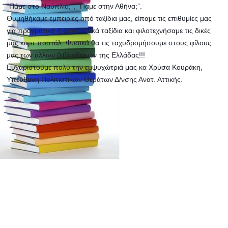
“Πάμε στο Ναύπλιο;”, “Πάμε στην Αθήνα;”.
Θυμηθήκαμε εμπειρίες από ταξίδια μας, είπαμε τις επιθυμίες μας
για πραγματικά ή φανταστικά ταξίδια και φιλοτεχνήσαμε τις δικές
μας καρτ ποστάλ. Φυσικά θα τις ταχυδρομήσουμε στους φίλους
μας των άλλων βιβλιοθηκών της Ελλάδας!!!
Ευχαριστούμε πολύ την εμψυχώτριά μας κα Χρύσα Κουράκη,
Υπεύθυνη Πολιτιστικών Θεμάτων Δ/νσης Ανατ. Αττικής.