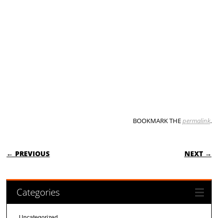
BOOKMARK THE
permalink
.
POST NAVIGATION
← PREVIOUS
NEXT →
Categories
Uncategorized