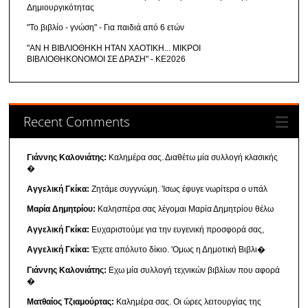
Δημιουργικότητας
"Το βιβλίο - γνώση" - Για παιδιά από 6 ετών
"ΑΝ Η ΒΙΒΛΙΟΘΗΚΗ ΗΤΑΝ ΧΑΟΤΙΚΗ... ΜΙΚΡΟΙ
ΒΙΒΛΙΟΘΗΚΟΝΟΜΟΙ ΣΕ ΔΡΑΣΗ" - ΚΕ2026
Recent Comments
Γιάννης Καλονιάτης:
Καλημέρα σας. Διαθέτω μία συλλογή κλασικής
�
Αγγελική Γκίκα:
Ζητάμε συγγνώμη. 'Ισως έφυγε νωρίτερα ο υπάλ
Μαρία Δημητρίου:
Καλησπέρα σας λέγομαι Μαρία Δημητρίου θέλω
Αγγελική Γκίκα:
Ευχαριστούμε για την ευγενική προσφορά σας,
Αγγελική Γκίκα:
'Εχετε απόλυτο δίκιο. 'Ομως η Δημοτική Βιβλι�
Γιάννης Καλονιάτης:
Εχω μία συλλογή τεχνικών βιβλίων που αφορά
�
Ματθαίος Τζιαμούρτας:
Καλημέρα σας. Οι ώρες λειτουργίας της