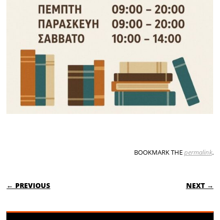
BOOKMARK THE
permalink
.
POST NAVIGATION
← PREVIOUS
NEXT →