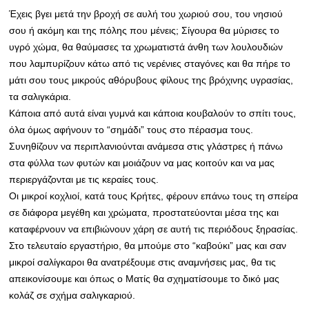
Έχεις βγει μετά την βροχή σε αυλή του χωριού σου, του νησιού
σου ή ακόμη και της πόλης που μένεις; Σίγουρα θα μύρισες το
υγρό χώμα, θα θαύμασες τα χρωματιστά άνθη των λουλουδιών
που λαμπυρίζουν κάτω από τις νερένιες σταγόνες και θα πήρε το
μάτι σου τους μικρούς αθόρυβους φίλους της βρόχινης υγρασίας,
τα σαλιγκάρια.
Κάποια από αυτά είναι γυμνά και κάποια κουβαλούν το σπίτι τους,
όλα όμως αφήνουν το “σημάδι” τους στο πέρασμα τους.
Συνηθίζουν να περιπλανιούνται ανάμεσα στις γλάστρες ή πάνω
στα φύλλα των φυτών και μοιάζουν να μας κοιτούν και να μας
περιεργάζονται με τις κεραίες τους.
Οι μικροί κοχλιοί, κατά τους Κρήτες, φέρουν επάνω τους τη σπείρα
σε διάφορα μεγέθη και χρώματα, προστατεύονται μέσα της και
καταφέρνουν να επιβιώνουν χάρη σε αυτή τις περιόδους ξηρασίας.
Στο τελευταίο εργαστήριο, θα μπούμε στο “καβούκι” μας και σαν
μικροί σαλίγκαροι θα ανατρέξουμε στις αναμνήσεις μας, θα τις
απεικονίσουμε και όπως ο Ματίς θα σχηματίσουμε το δικό μας
κολάζ σε σχήμα σαλιγκαριού.