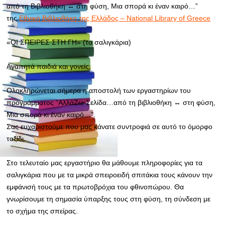
από τη Bιβλιοθήκη
↔
στη φύση, Μια σπορά κι έναν καιρό…”
της
Εθνική Βιβλιοθήκη της Ελλάδος – National Library of Greece
«ΟΙ ΣΠΕΙΡΕΣ ΣΤΗ ΓΗ» (τα σαλιγκάρια)
Αγαπητά παιδιά και γονείς,
Ολοκληρώνεται σήμερα η αποστολή των εργαστηρίων του
προγράμματος “ΑλλάΖω Σελίδα…από τη βιβλιοθήκη
↔
στη φύση,
Μια σπορά κι έναν καιρό…”.
Σας ευχαριστούμε που μας κάνατε συντροφιά σε αυτό το όμορφο
ταξίδι.
Στο τελευταίο μας εργαστήριο θα μάθουμε πληροφορίες για τα
σαλιγκάρια που με τα μικρά σπειροειδή σπιτάκια τους κάνουν την
εμφάνισή τους με τα πρωτοβρόχια του φθινοπώρου. Θα
γνωρίσουμε τη σημασία ύπαρξης τους στη φύση, τη σύνδεση με
το σχήμα της σπείρας.