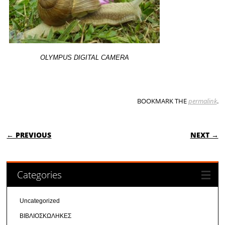
OLYMPUS DIGITAL CAMERA
BOOKMARK THE
permalink
.
POST NAVIGATION
← PREVIOUS
NEXT →
Categories
Uncategorized
ΒΙΒΛΙΟΣΚΩΛΗΚΕΣ