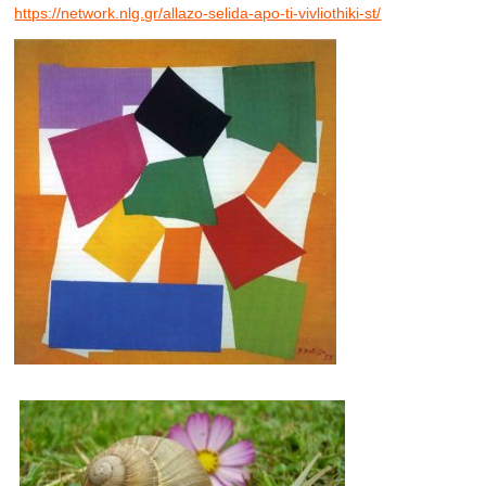
https://network.nlg.gr/allazo-selida-apo-ti-vivliothiki-st/