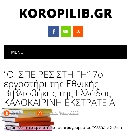
KOROPILIB.GR
Main menu
Skip
MENU
to
content
“ΟΙ ΣΠΕΙΡΕΣ ΣΤΗ ΓΗ” 7ο
εργαστήρι της Εθνικής
Βιβλιοθήκης της Ελλάδος-
ΚΑΛΟΚΑΙΡΙΝΗ ΕΚΣΤΡΑΤΕΙΑ
Αγγελική Γκίκα
3 Σεπτεμβρίου, 2020
7ο και τελευταίο εργαστήριο του προγράμματος “ΑλλάΖω Σελίδα…