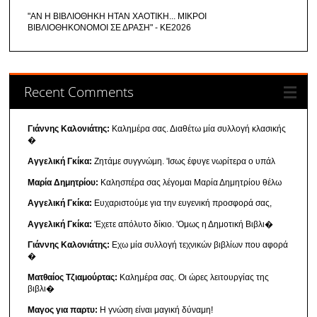
"ΑΝ Η ΒΙΒΛΙΟΘΗΚΗ ΗΤΑΝ ΧΑΟΤΙΚΗ... ΜΙΚΡΟΙ
ΒΙΒΛΙΟΘΗΚΟΝΟΜΟΙ ΣΕ ΔΡΑΣΗ" - ΚΕ2026
Recent Comments
Γιάννης Καλονιάτης:
Καλημέρα σας. Διαθέτω μία συλλογή κλασικής
�
Αγγελική Γκίκα:
Ζητάμε συγγνώμη. 'Ισως έφυγε νωρίτερα ο υπάλ
Μαρία Δημητρίου:
Καλησπέρα σας λέγομαι Μαρία Δημητρίου θέλω
Αγγελική Γκίκα:
Ευχαριστούμε για την ευγενική προσφορά σας,
Αγγελική Γκίκα:
'Εχετε απόλυτο δίκιο. 'Ομως η Δημοτική Βιβλι�
Γιάννης Καλονιάτης:
Εχω μία συλλογή τεχνικών βιβλίων που αφορά
�
Ματθαίος Τζιαμούρτας:
Καλημέρα σας. Οι ώρες λειτουργίας της
βιβλι�
Μαγος για παρτυ:
Η γνώση είναι μαγική δύναμη!