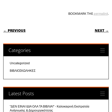
BOOKMARK THE
permalink
.
POST NAVIGATION
← PREVIOUS
NEXT →
Categories
Uncategorized
ΒΙΒΛΙΟΣΚΩΛΗΚΕΣ
Latest Posts
"ΔΕΝ ΕΙΝΑΙ ΙΔΙΑ ΟΛΑ ΤΑ ΒΙΒΛΙΑ!" - Καλοκαιρινή Εκστρατεία
Ανάγνωσης & Δημιουργικότητας