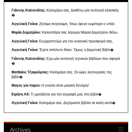
Γιάννης Καλονιάτης:
Καλημέρα σας. Διαθέτω μία συλλογή κλασικής
�
Αγγελική Γκίκα:
Ζητάμε συγγνώμη. 'Ισως έφυγε νωρίτερα ο υπάλ
Μαρία Δημητρίου:
Καλησπέρα σας λέγομαι Μαρία Δημητρίου θέλω
Αγγελική Γκίκα:
Ευχαριστούμε για την ευγενική προσφορά σας,
Αγγελική Γκίκα:
'Εχετε απόλυτο δίκιο. 'Ομως η Δημοτική Βιβλι�
Γιάννης Καλονιάτης:
Εχω μία συλλογή τεχνικών βιβλίων που αφορά
�
Ματθαίος Τζιαμούρτας:
Καλημέρα σας. Οι ώρες λειτουργίας της
βιβλι�
Μαγος για παρτυ:
Η γνώση είναι μαγική δύναμη!
Ειρήνη Αδ:
Τι χρειάζεται για την εγγραφή μας στη βιβλι�
Αγγελική Γκίκα:
Καλημέρα σας. Δεχόμαστε βιβλία σε καλή κατά�
Archives