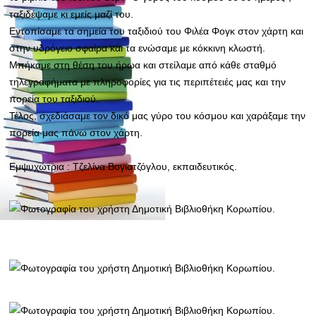
ταξιδέψαμε κι εμείς μαζί του.
Εντοπίσαμε τα σημεία του ταξιδιού του Φιλέα Φογκ στον χάρτη και
στην υδρόγειο σφαίρα και τα ενώσαμε με κόκκινη κλωστή.
Μπήκαμε στη θέση του ήρωα και στείλαμε από κάθε σταθμό
τηλεγραφήματα με πληροφορίες για τις περιπέτειές μας και την
πορεία του ταξιδιού.
Τέλος, σχεδιάσαμε τον δικό μας γύρο του κόσμου και χαράξαμε την
πορεία μας πάνω στον χάρτη.
Εμψυχώτρια : Τζελίνα Βογιατζόγλου, εκπαιδευτικός.