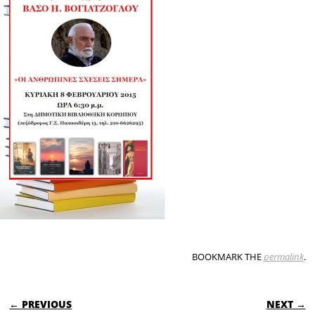
BOOKMARK THE
permalink
.
POST NAVIGATION
← PREVIOUS
NEXT →