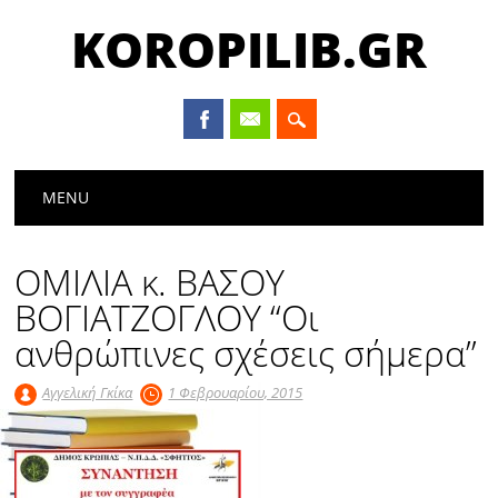
KOROPILIB.GR
Main menu
Skip
MENU
to
content
ΟΜΙΛΙΑ κ. ΒΑΣΟΥ
ΒΟΓΙΑΤΖΟΓΛΟΥ “Οι
ανθρώπινες σχέσεις σήμερα”
Αγγελική Γκίκα
1 Φεβρουαρίου, 2015