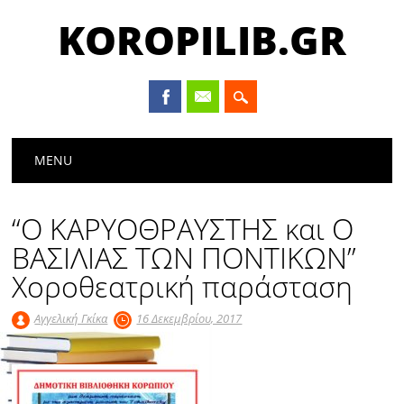
KOROPILIB.GR
Main menu
Skip
MENU
to
content
“Ο ΚΑΡΥΟΘΡΑΥΣΤΗΣ και Ο
ΒΑΣΙΛΙΑΣ ΤΩΝ ΠΟΝΤΙΚΩΝ”
Χοροθεατρική παράσταση
Αγγελική Γκίκα
16 Δεκεμβρίου, 2017