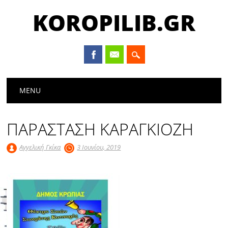
KOROPILIB.GR
Main menu
Skip
MENU
to
content
ΠΑΡΑΣΤΑΣΗ ΚΑΡΑΓΚΙΟΖΗ
Αγγελική Γκίκα
3 Ιουνίου, 2019