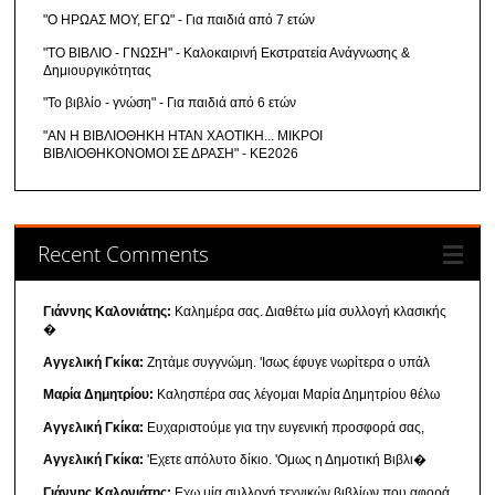
"Ο ΗΡΩΑΣ ΜΟΥ, ΕΓΩ" - Για παιδιά από 7 ετών
"ΤΟ ΒΙΒΛΙΟ - ΓΝΩΣΗ" - Καλοκαιρινή Εκστρατεία Ανάγνωσης &
Δημιουργικότητας
"Το βιβλίο - γνώση" - Για παιδιά από 6 ετών
"ΑΝ Η ΒΙΒΛΙΟΘΗΚΗ ΗΤΑΝ ΧΑΟΤΙΚΗ... ΜΙΚΡΟΙ
ΒΙΒΛΙΟΘΗΚΟΝΟΜΟΙ ΣΕ ΔΡΑΣΗ" - ΚΕ2026
Recent Comments
Γιάννης Καλονιάτης:
Καλημέρα σας. Διαθέτω μία συλλογή κλασικής
�
Αγγελική Γκίκα:
Ζητάμε συγγνώμη. 'Ισως έφυγε νωρίτερα ο υπάλ
Μαρία Δημητρίου:
Καλησπέρα σας λέγομαι Μαρία Δημητρίου θέλω
Αγγελική Γκίκα:
Ευχαριστούμε για την ευγενική προσφορά σας,
Αγγελική Γκίκα:
'Εχετε απόλυτο δίκιο. 'Ομως η Δημοτική Βιβλι�
Γιάννης Καλονιάτης:
Εχω μία συλλογή τεχνικών βιβλίων που αφορά