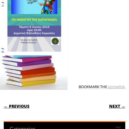
BOOKMARK THE
permalink
.
POST NAVIGATION
← PREVIOUS
NEXT →
Categories