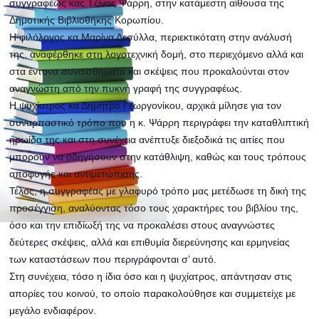
συγγραφέως κας Τζίνας Ψάρρη, στην κατάμεστη αίθουσα της
Δημοτικής Βιβλιοθήκης Κορωπίου.
Η φιλόλογος κα Μαρίνα Δεσύλλα, περιεκτικότατη στην ανάλυσή
της, αναφέρθηκε στη λογοτεχνική δομή, στο περιεχόμενο αλλά και
στα έντονα συναισθήματα και σκέψεις που προκαλούνται στον
αναγνώστη από την πυκνή γραφή της συγγραφέως.
Η ψυχίατρος κα Δήμητρα Γεωργονίκου, αρχικά μίλησε για τον
συναρπαστι
κό τρόπο που η κ. Ψάρρη περιγράφει την καταθλιπτική
ηρωίδα της και στη συνέχεια ανέπτυξε διεξοδικά τις αιτίες που
μπορούν να οδηγήσουν στην κατάθλιψη, καθώς και τους τρόπους
αποφυγής και αντιμετώπισης.
Τέλος, η συγγραφέας με γλαφυρό τρόπο μας μετέδωσε τη δική της
προσέγγιση, αναλύοντας τόσο τους χαρακτήρες του βιβλίου της,
όσο και την επιδίωξή της να προκαλέσει στους αναγνώστες
δεύτερες σκέψεις, αλλά και επιθυμία διερεύνησης και ερμηνείας
των καταστάσεων που περιγράφονται σ’ αυτό.
Στη συνέχεια, τόσο η ίδια όσο και η ψυχίατρος, απάντησαν στις
απορίες του κοινού, το οποίο παρακολούθησε και συμμετείχε με
μεγάλο ενδιαφέρον.