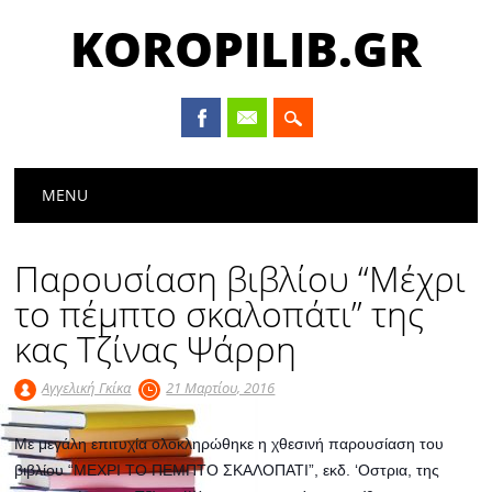
KOROPILIB.GR
Main menu
Skip
MENU
to
content
Παρουσίαση βιβλίου “Μέχρι
το πέμπτο σκαλοπάτι” της
κας Τζίνας Ψάρρη
Αγγελική Γκίκα
21 Μαρτίου, 2016
Με μεγάλη επιτυχία ολοκληρώθηκε η χθεσινή παρουσίαση του
βιβλίου “MEΧΡΙ ΤΟ ΠΕΜΠΤΟ ΣΚΑΛΟΠΑΤΙ”, εκδ. ‘Οστρια, της