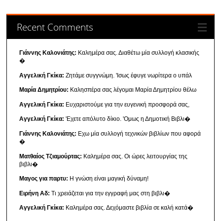
Recent Comments
Γιάννης Καλονιάτης:
Καλημέρα σας. Διαθέτω μία συλλογή κλασικής
�
Αγγελική Γκίκα:
Ζητάμε συγγνώμη. 'Ισως έφυγε νωρίτερα ο υπάλ
Μαρία Δημητρίου:
Καλησπέρα σας λέγομαι Μαρία Δημητρίου θέλω
Αγγελική Γκίκα:
Ευχαριστούμε για την ευγενική προσφορά σας,
Αγγελική Γκίκα:
'Εχετε απόλυτο δίκιο. 'Ομως η Δημοτική Βιβλι�
Γιάννης Καλονιάτης:
Εχω μία συλλογή τεχνικών βιβλίων που αφορά
�
Ματθαίος Τζιαμούρτας:
Καλημέρα σας. Οι ώρες λειτουργίας της
βιβλι�
Μαγος για παρτυ:
Η γνώση είναι μαγική δύναμη!
Ειρήνη Αδ:
Τι χρειάζεται για την εγγραφή μας στη βιβλι�
Αγγελική Γκίκα:
Καλημέρα σας. Δεχόμαστε βιβλία σε καλή κατά�