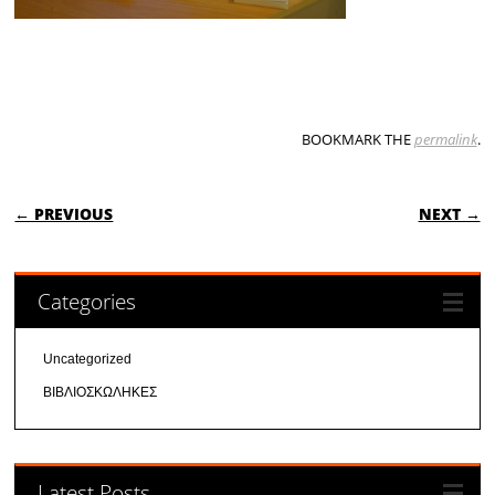
BOOKMARK THE
permalink
.
POST NAVIGATION
← PREVIOUS
NEXT →
Categories
Uncategorized
ΒΙΒΛΙΟΣΚΩΛΗΚΕΣ
Latest Posts