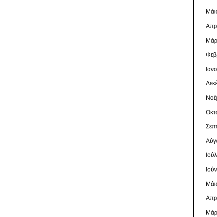
Μάι
Απρ
Μάρ
Φεβ
Ιαν
Δεκ
Νοέ
Οκτ
Σεπ
Αύγ
Ιού
Ιού
Μάι
Απρ
Μάρ