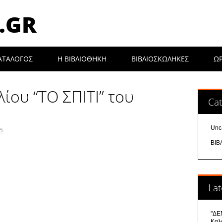
.GR
ΑΤΑΛΟΓΟΣ
Η ΒΙΒΛΙΟΘΉΚΗ
ΒΙΒΛΙΟΣΚΩΛΗΚΕΣ
Ω
ίου “ΤΟ ΣΠΙΤΙ” του
Cat
Unc
15
ΒΙΒ
Lat
"ΔΕΝ
Καλ