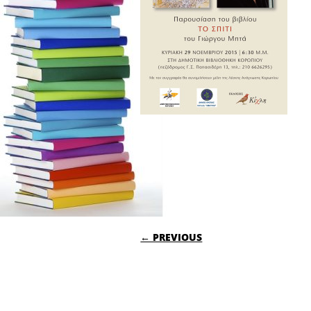
POST NAVIGATI
← PREVIOUS