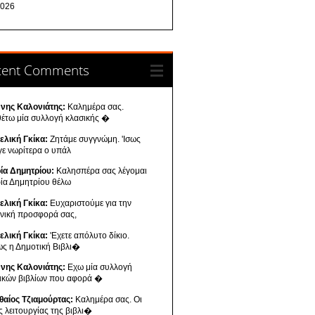
026
cent Comments
ννης Καλονιάτης:
Καλημέρα σας.
θέτω μία συλλογή κλασικής �
ελική Γκίκα:
Ζητάμε συγγνώμη. 'Ισως
γε νωρίτερα ο υπάλ
ία Δημητρίου:
Καλησπέρα σας λέγομαι
ία Δημητρίου θέλω
ελική Γκίκα:
Ευχαριστούμε για την
ενική προσφορά σας,
ελική Γκίκα:
'Εχετε απόλυτο δίκιο.
ως η Δημοτική Βιβλι�
ννης Καλονιάτης:
Εχω μία συλλογή
νικών βιβλίων που αφορά �
θαίος Τζιαμούρτας:
Καλημέρα σας. Οι
ς λειτουργίας της βιβλι�