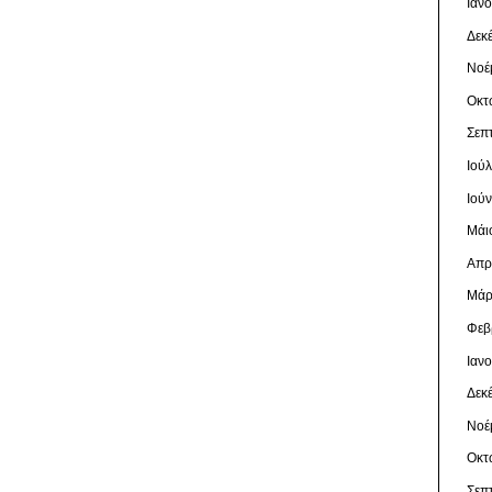
Ιαν
Δεκ
Νοέ
Οκτ
Σεπ
Ιού
Ιού
Μάι
Απρ
Μάρ
Φεβ
Ιαν
Δεκ
Νοέ
Οκτ
Σεπ