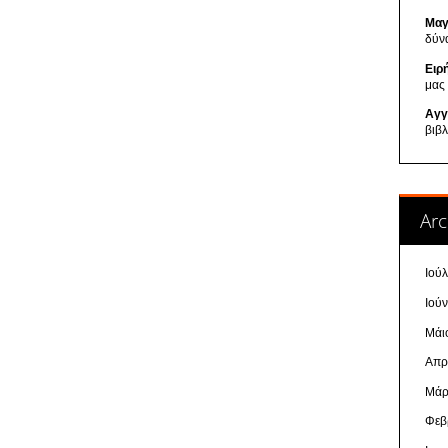
Μαγ
δύν
Ειρ
μας
Αγγ
βιβ
Arc
Ιού
Ιού
Μάι
Απρ
Μάρ
Φεβ