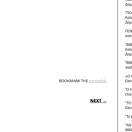
Δημ
"ΠΟ
Καλ
Δημ
ΠΟΙ
από
"ΒΙ
Καλ
Δημ
"ΒΙ
παι
«Ο 
BOOKMARK THE
permalink
.
Εκσ
"Ο 
ετώ
ON
NEXT →
"ΤΟ
Εκσ
"Το 
"ΑΝ
ΜΙΚ