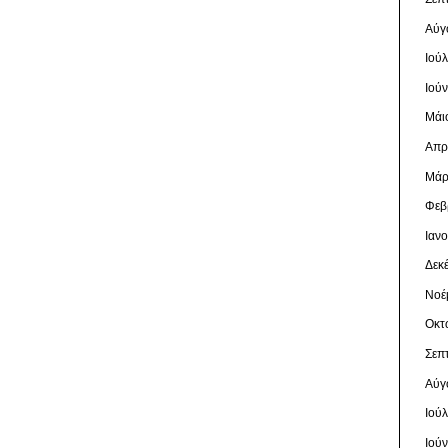
Αύγ
Ιού
Ιού
Μάι
Απρ
Μάρ
Φεβ
Ιαν
Δεκ
Νοέ
Οκτ
Σεπ
Αύγ
Ιού
Ιού