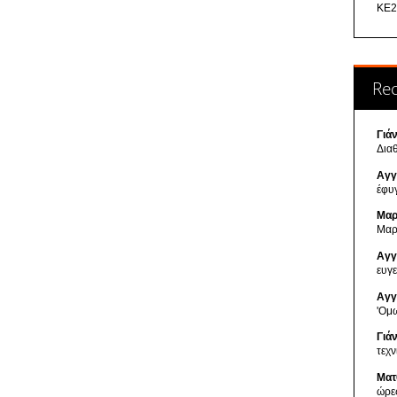
ΚΕ2
Re
Γιά
Δια
Αγγ
έφυ
Μαρ
Μαρ
Αγγ
ευγ
Αγγ
'Ομ
Γιά
τεχ
Ματ
ώρε