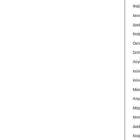
Φεβ
Ιαν
Δεκ
Νοέ
Οκτ
Σεπ
Αύγ
Ιού
Ιού
Μάι
Απρ
Μάρ
Ιαν
Δεκ
Νοέ