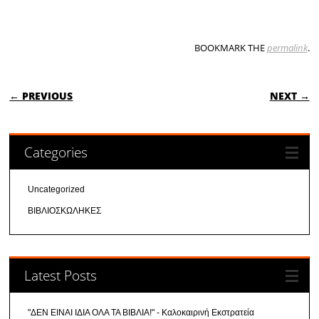
BOOKMARK THE
permalink
.
POST NAVIGATION
← PREVIOUS
NEXT →
Categories
Uncategorized
ΒΙΒΛΙΟΣΚΩΛΗΚΕΣ
Latest Posts
"ΔΕΝ ΕΙΝΑΙ ΙΔΙΑ ΟΛΑ ΤΑ ΒΙΒΛΙΑ!" - Καλοκαιρινή Εκστρατεία