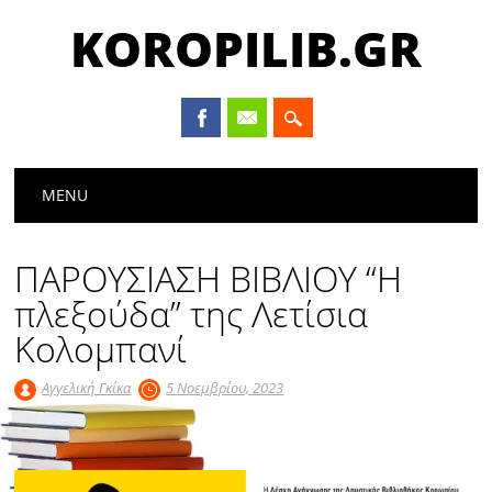
KOROPILIB.GR
Main menu
Skip
MENU
to
content
ΠΑΡΟΥΣΙΑΣΗ ΒΙΒΛΙΟΥ “Η
πλεξούδα” της Λετίσια
Κολομπανί
Αγγελική Γκίκα
5 Νοεμβρίου, 2023