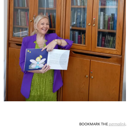
BOOKMARK THE
permalink
.