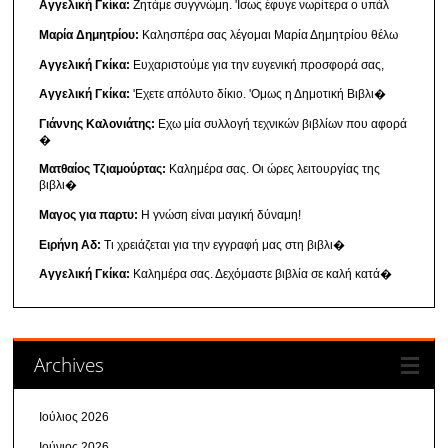
Αγγελική Γκίκα:
Ζητάμε συγγνώμη. 'Ισως έφυγε νωρίτερα ο υπάλ
Μαρία Δημητρίου:
Καλησπέρα σας λέγομαι Μαρία Δημητρίου θέλω
Αγγελική Γκίκα:
Ευχαριστούμε για την ευγενική προσφορά σας,
Αγγελική Γκίκα:
'Εχετε απόλυτο δίκιο. 'Ομως η Δημοτική Βιβλι�
Γιάννης Καλονιάτης:
Εχω μία συλλογή τεχνικών βιβλίων που αφορά
�
Ματθαίος Τζιαμούρτας:
Καλημέρα σας. Οι ώρες λειτουργίας της
βιβλι�
Μαγος για παρτυ:
Η γνώση είναι μαγική δύναμη!
Ειρήνη Αδ:
Τι χρειάζεται για την εγγραφή μας στη βιβλι�
Αγγελική Γκίκα:
Καλημέρα σας. Δεχόμαστε βιβλία σε καλή κατά�
Archives
Ιούλιος 2026
Ιούνιος 2026