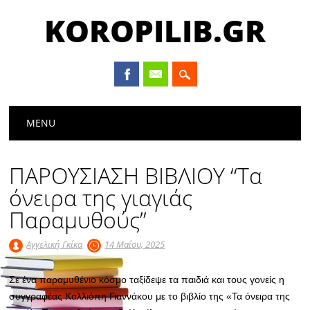
KOROPILIB.GR
Main menu
Skip
MENU
to
content
ΠΑΡΟΥΣΙΑΣΗ ΒΙΒΛΙΟΥ “Τα
όνειρα της γιαγιάς
Παραμυθούς”
Αγγελική Γκίκα
14 Μαΐου, 2025
Σε ένα παραμυθένιο κόσμο ταξίδεψε τα παιδιά και τους γονείς η
συγγραφέας Καλλιόπη Γιαννάκου με το βιβλίο της «Τα όνειρα της