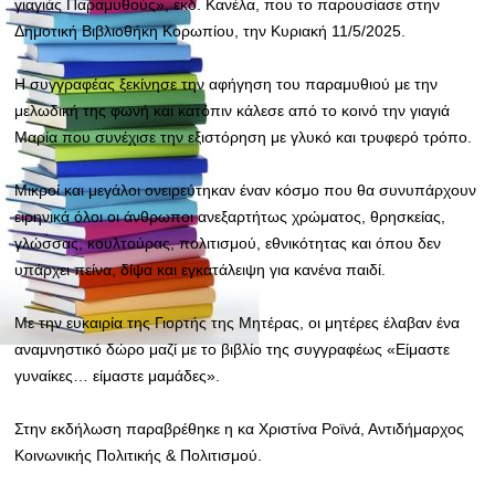
γιαγιάς Παραμυθούς», εκδ. Κανέλα, που το παρουσίασε στην
Δημοτική Βιβλιοθήκη Κορωπίου, την Κυριακή 11/5/2025.
Η συγγραφέας ξεκίνησε την αφήγηση του παραμυθιού με την
μελωδική της φωνή και κατόπιν κάλεσε από το κοινό την γιαγιά
Μαρία που συνέχισε την εξιστόρηση με γλυκό και τρυφερό τρόπο.
Μικροί και μεγάλοι ονειρεύτηκαν έναν κόσμο που θα συνυπάρχουν
ειρηνικά όλοι οι άνθρωποι ανεξαρτήτως χρώματος, θρησκείας,
γλώσσας, κουλτούρας, πολιτισμού, εθνικότητας και όπου δεν
υπάρχει πείνα, δίψα και εγκατάλειψη για κανένα παιδί.
Με την ευκαιρία της Γιορτής της Μητέρας, οι μητέρες έλαβαν ένα
αναμνηστικό δώρο μαζί με το βιβλίο της συγγραφέως «Είμαστε
γυναίκες… είμαστε μαμάδες».
Στην εκδήλωση παραβρέθηκε η κα Χριστίνα Ροϊνά, Αντιδήμαρχος
Κοινωνικής Πολιτικής & Πολιτισμού.