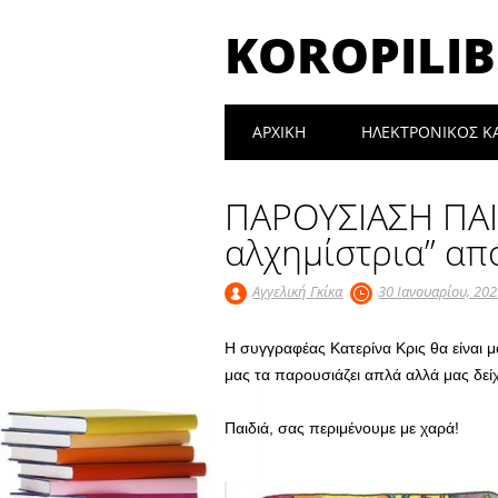
KOROPILIB
Main menu
Skip
ΑΡΧΙΚΉ
ΗΛΕΚΤΡΟΝΙΚΟΣ Κ
to
content
ΠΑΡΟΥΣΙΑΣΗ ΠΑΙΔ
αλχημίστρια” απ
Αγγελική Γκίκα
30 Ιανουαρίου, 20
Η συγγραφέας Κατερίνα Κρις θα είναι 
μας τα παρουσιάζει απλά αλλά μας δεί
Παιδιά, σας περιμένουμε με χαρά!