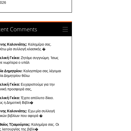
026
cent Comments
ννης Καλονιάτης:
Καλημέρα σας.
θέτω μία συλλογή κλασικής �
ελική Γκίκα:
Ζητάμε συγγνώμη. 'Ισως
γε νωρίτερα ο υπάλ
ία Δημητρίου:
Καλησπέρα σας λέγομαι
ία Δημητρίου θέλω
ελική Γκίκα:
Ευχαριστούμε για την
ενική προσφορά σας,
ελική Γκίκα:
'Εχετε απόλυτο δίκιο.
ως η Δημοτική Βιβλι�
ννης Καλονιάτης:
Εχω μία συλλογή
νικών βιβλίων που αφορά �
θαίος Τζιαμούρτας:
Καλημέρα σας. Οι
ς λειτουργίας της βιβλι�