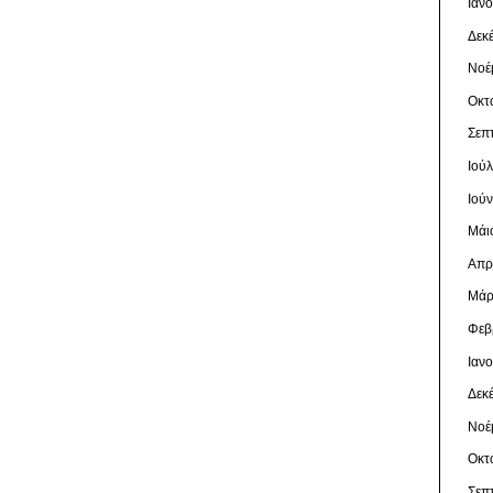
Ιαν
Δεκ
Νοέ
Οκτ
Σεπ
Ιού
Ιού
Μάι
Απρ
Μάρ
Φεβ
Ιαν
Δεκ
Νοέ
Οκτ
Σεπ