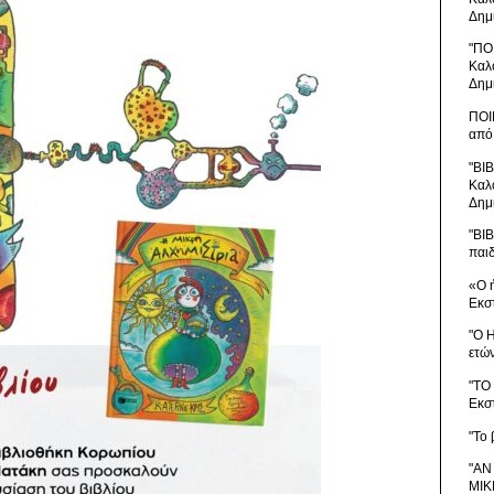
Δημ
"ΠΟ
Καλ
Δημ
ΠΟΙ
από
"ΒΙ
Καλ
Δημ
"ΒΙ
παι
«Ο 
Εκσ
"Ο 
ετώ
"ΤΟ
Εκσ
"Το 
"ΑΝ
ΜΙΚ