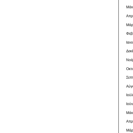
Μάι
Απρ
Μάρ
Φεβ
Ιαν
Δεκ
Νοέ
Οκτ
Σεπ
Αύγ
Ιού
Ιού
Μάι
Απρ
Μάρ