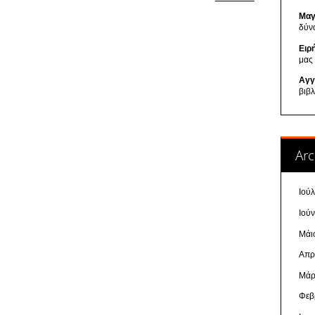
Μαγ
δύν
Ειρ
μας
Αγγ
βιβ
Arc
Ιού
Ιού
Μάι
Απρ
Μάρ
Φεβ