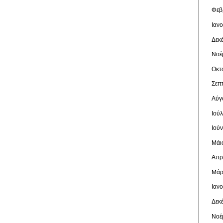
Φεβ
Ιαν
Δεκ
Νοέ
Οκτ
Σεπ
Αύγ
Ιού
Ιού
Μάι
Απρ
Μάρ
Ιαν
Δεκ
Νοέ