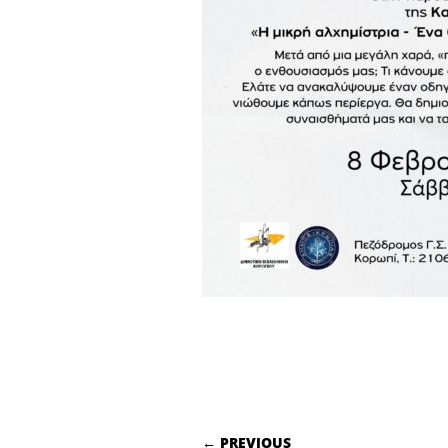
POST NAVIGATI
← PREVIOUS