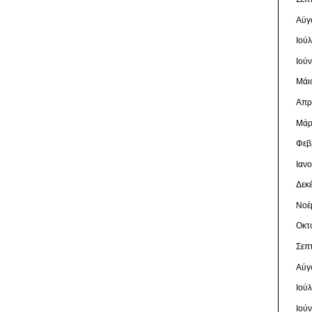
Αύγ
Ιού
Ιού
Μάι
Απρ
Μάρ
Φεβ
Ιαν
Δεκ
Νοέ
Οκτ
Σεπ
Αύγ
Ιού
Ιού