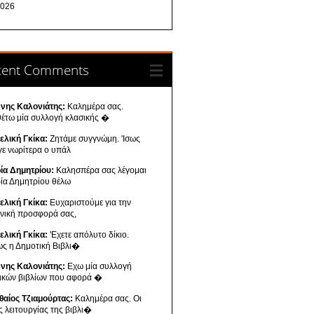
026
cent Comments
ννης Καλονιάτης:
Καλημέρα σας.
θέτω μία συλλογή κλασικής �
ελική Γκίκα:
Ζητάμε συγγνώμη. 'Ισως
γε νωρίτερα ο υπάλ
ία Δημητρίου:
Καλησπέρα σας λέγομαι
ία Δημητρίου θέλω
ελική Γκίκα:
Ευχαριστούμε για την
ενική προσφορά σας,
ελική Γκίκα:
'Εχετε απόλυτο δίκιο.
ως η Δημοτική Βιβλι�
ννης Καλονιάτης:
Εχω μία συλλογή
νικών βιβλίων που αφορά �
θαίος Τζιαμούρτας:
Καλημέρα σας. Οι
ς λειτουργίας της βιβλι�