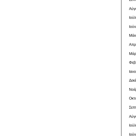
Αύγ
Ιού
Ιού
Μάι
Απρ
Μάρ
Φεβ
Ιαν
Δεκ
Νοέ
Οκτ
Σεπ
Αύγ
Ιού
Ιού