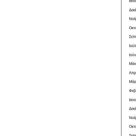
Ιαν
Δεκ
Νοέ
Οκτ
Σεπ
Ιού
Ιού
Μάι
Απρ
Μάρ
Φεβ
Ιαν
Δεκ
Νοέ
Οκτ
Σεπ