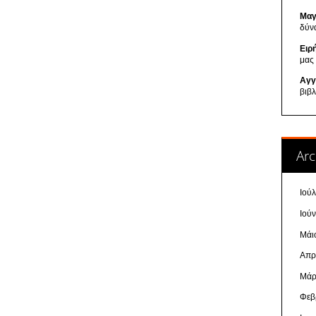
Μαγ
δύν
Ειρ
μας
Αγγ
βιβ
Arc
Ιού
Ιού
Μάι
Απρ
Μάρ
Φεβ