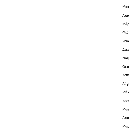
Μάι
Απρ
Μάρ
Φεβ
Ιαν
Δεκ
Νοέ
Οκτ
Σεπ
Αύγ
Ιού
Ιού
Μάι
Απρ
Μάρ