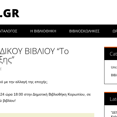
.GR
ΑΤΑΛΟΓΟΣ
Η ΒΙΒΛΙΟΘΉΚΗ
ΒΙΒΛΙΟΣΚΩΛΗΚΕΣ
Ω
ΔΙΚΟΥ ΒΙΒΛΙΟΥ “Το
Cat
ξης”
Unc
4
ΒΙΒ
υκό με την αλλαγή της εποχής;
024 ώρα 18:00 στην Δημοτική Βιβλιοθήκη Κορωπίου, σε
Lat
 βιβλίου!
"ΔΕΝ
Καλ