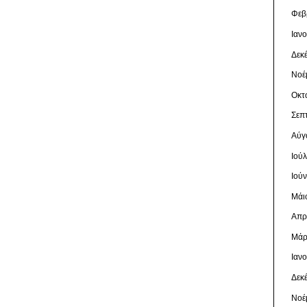
Φεβ
Ιαν
Δεκ
Νοέ
Οκτ
Σεπ
Αύγ
Ιού
Ιού
Μάι
Απρ
Μάρ
Ιαν
Δεκ
Νοέ