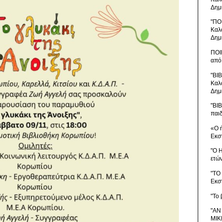
Δημ
"ΠΟ
Καλ
Δημ
ΠΟΙ
από
"ΒΙ
Καλ
Δημ
"ΒΙ
παι
«Ο 
Εκσ
"Ο 
ετώ
"ΤΟ
Εκσ
"Το 
"ΑΝ
ΜΙΚ