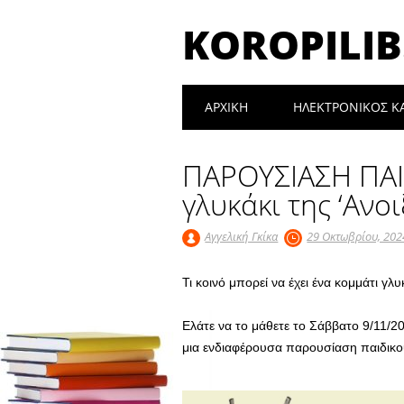
KOROPILIB
Main menu
Skip
ΑΡΧΙΚΉ
ΗΛΕΚΤΡΟΝΙΚΟΣ Κ
to
content
ΠΑΡΟΥΣΙΑΣΗ ΠΑΙ
γλυκάκι της ‘Ανοι
Αγγελική Γκίκα
29 Οκτωβρίου, 202
Τι κοινό μπορεί να έχει ένα κομμάτι γλ
Ελάτε να το μάθετε το Σάββατο 9/11/2
μια ενδιαφέρουσα παρουσίαση παιδικού