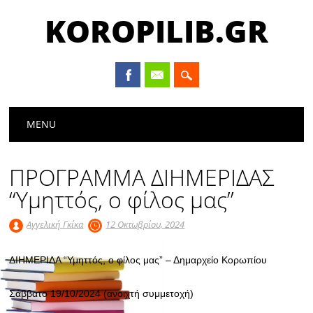
KOROPILIB.GR
Main menu
Skip
MENU
to
content
ΠΡΟΓΡΑΜΜΑ ΔΙΗΜΕΡΙΔΑΣ
“Υμηττός, ο φίλος μας”
Αγγελική Γκίκα
12 Οκτωβρίου, 2024
ΔΙΗΜΕΡΙΔΑ “Υμηττός, ο φίλος μας” – Δημαρχείο Κορωπίου
Σάββατο 19/10/2024 (ανοιχτή συμμετοχή)