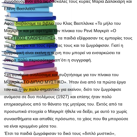
συνοδευόμενoι από τις δασκάλες τους
κυρίες Μαρία Δαλακιάρη και
Ελένη Βασιλείου.
Αφού διαβάσαμε το βιβλίο του Κλας Βεεπλάνκε «Το μήλο του
Μαγκρίτ» και με αφετηρία τον πίνακα του Ρενέ Μαγκρίτ «Ο
ΨΕΥΤΙΚΟΣ ΚΑΘΡΕΠΤΗΣ», τα παιδιά εξέφρασαν τις εμπειρίες τους
για τα όνειρα και τους εφιάλτες τους και τα ζωγράφισαν. Γιατί η
ζωγραφική είναι εκείνη η τέχνη που μπορεί να ενσαρκώσει τα
όνειρα πολύ περισσότερο απ’ότι η συγγραφή.
Στη συνέχεια αναλύσαμε και συζητήσαμε για τον πίνακα του
Μαγκρίτ «ΤΟ ΔΙΠΛΟ ΜΥΣΤΙΚΟ». Ήταν ένα από τα πρώτα έργα
του και ήταν πολύ σημαντικό για εκείνον, διότι τον ζωγράφισε
ανάμεσα σε δυο πολέμους (1927) και επίσης ήταν πολύ
επηρεασμένος από το θάνατο της μητέρας του. Εκτός από τα
προσωπικά στοιχεία ο Μαγκρίτ ήθελε να δείξει, με αυτό το χωρίς
συναισθήματα και απαθές πρόσωπο, το χάος που θα μπορούσε
να είναι κρυμμένο μέσα του.
‘Ετσι τα παιδιά ζωγράφισαν το δικό τους «διπλό μυστικό»,