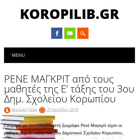
KOROPILIB.GR
Main menu
Skip
MENU
to
content
ΡΕΝΕ ΜΑΓΚΡΙΤ από τους
μαθητές της Ε’ τάξης του 3ου
Δημ. Σχολείου Κορωπίου
Αγγελική Γκίκα
27 Απριλίου, 2018
Γνωριμία με τον σουρεαλιστή ζωγράφο Ρενέ Μαγκρίτ είχαν οι
μαθητές της Ε’ τάξης του 3ου Δημοτικού Σχολείου Κορωπίου,