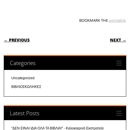
BOOKMARK THE
permalink
.
POST NAVIGATION
← PREVIOUS
NEXT →
Categories
Uncategorized
ΒΙΒΛΙΟΣΚΩΛΗΚΕΣ
Latest Posts
"ΔΕΝ ΕΙΝΑΙ ΙΔΙΑ ΟΛΑ ΤΑ ΒΙΒΛΙΑ!" - Καλοκαιρινή Εκστρατεία