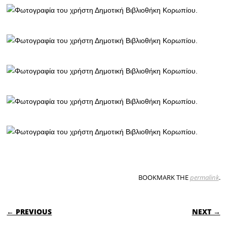
BOOKMARK THE
permalink
.
POST NAVIGATION
← PREVIOUS
NEXT →