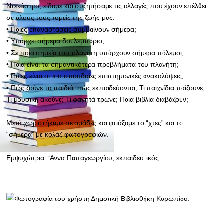
Ντεκάστρο, είδαμε και συζητήσαμε τις αλλαγές που έχουν επέλθει
σε όλους τους τομείς της ζωής μας:
• Ποιες επαναστάσεις συμβαίνουν σήμερα;
• Υπάρχει σήμερα δουλεμπόριο;
• Σε ποια σημεία του πλανήτη υπάρχουν σήμερα πόλεμοι;
• Ποια είναι τα σημαντικότερα προβλήματα του πλανήτη;
• Ποιες είναι οι πιο σπουδαίες επιστημονικές ανακαλύψεις;
• Πώς ζούνε τα παιδιά, πώς εκπαιδεύονται; Τι παιχνίδια παίζουνε;
Τι μουσική ακούνε; Τι φαγητά τρώνε; Ποια βιβλία διαβάζουν;
Μετά χωριστήκαμε σε ομάδες και φτιάξαμε το “χτες” και το
“σήμερα” με κολάζ φωτογραφιών.
Εμψυχώτρια: ‘Αννα Παπαγεωργίου, εκπαιδευτικός.