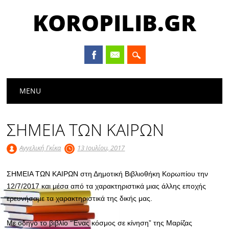
KOROPILIB.GR
Main menu
Skip
MENU
to
content
ΣΗΜΕΙΑ ΤΩΝ ΚΑΙΡΩΝ
Αγγελική Γκίκα
13 Ιουλίου, 2017
ΣΗΜΕΙΑ ΤΩΝ ΚΑΙΡΩΝ στη Δημοτική Βιβλιοθήκη Κορωπίου την
12/7/2017 και μέσα από τα χαρακτηριστικά μιας άλλης εποχής
ερευνήσαμε τα χαρακτηριστικά της δικής μας.
Με οδηγό το βιβλίο “Ένας κόσμος σε κίνηση” της Μαρίζας