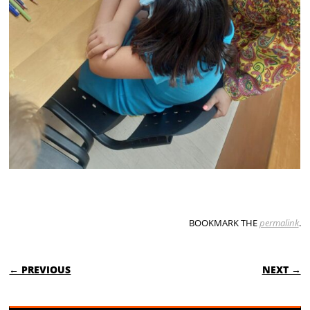
BOOKMARK THE
permalink
.
POST NAVIGATION
← PREVIOUS
NEXT →