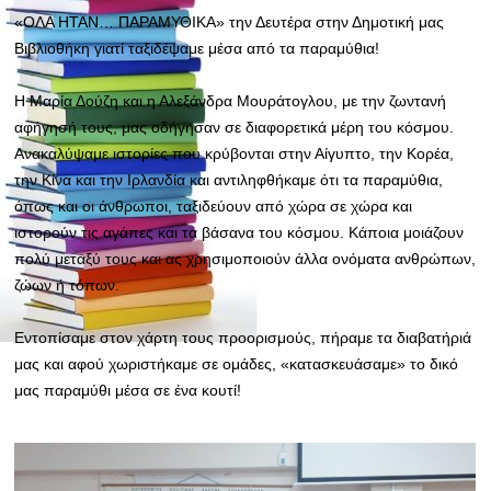
«ΟΛΑ ΗΤΑΝ… ΠΑΡΑΜΥΘΙΚΑ» την Δευτέρα στην Δημοτική μας
Βιβλιοθήκη γιατί ταξιδέψαμε μέσα από τα παραμύθια!
Η
Μαρία Δούζη και η Αλεξάνδρα Μουράτογλου, με την ζωντανή
αφήγησή τους, μας οδήγησαν σε διαφορετικά μέρη του κόσμου.
Ανακαλύψαμε ιστορίες που κρύβονται στην Αίγυπτο, την Κορέα,
την Κίνα και την Ιρλανδία και αντιληφθήκαμε ότι τα παραμύθια,
όπως και οι άνθρωποι, ταξιδεύουν από χώρα σε χώρα και
ιστορούν τις αγάπες και τα βάσανα του κόσμου. Κάποια μοιάζουν
πολύ μεταξύ τους και ας χρησιμοποιούν άλλα ονόματα ανθρώπων,
ζώων ή τόπων.
Εντοπίσαμε στον χάρτη τους προορισμούς, πήραμε τα διαβατήριά
μας και αφού χωριστήκαμε σε ομάδες, «κατασκευάσαμε» το δικό
μας παραμύθι μέσα σε ένα κουτί!