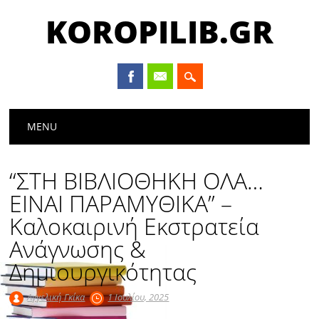
KOROPILIB.GR
Main menu
Skip
MENU
to
content
“ΣΤΗ ΒΙΒΛΙΟΘΗΚΗ ΟΛΑ…
ΕΙΝΑΙ ΠΑΡΑΜΥΘΙΚΑ” –
Καλοκαιρινή Εκστρατεία
Ανάγνωσης &
Δημιουργικότητας
Αγγελική Γκίκα
1 Ιουλίου, 2025