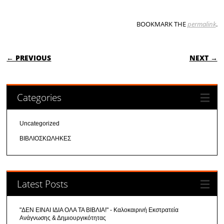
BOOKMARK THE
permalink
.
POST NAVIGATION
← PREVIOUS
NEXT →
Categories
Uncategorized
ΒΙΒΛΙΟΣΚΩΛΗΚΕΣ
Latest Posts
"ΔΕΝ ΕΙΝΑΙ ΙΔΙΑ ΟΛΑ ΤΑ ΒΙΒΛΙΑ!" - Καλοκαιρινή Εκστρατεία
Ανάγνωσης & Δημιουργικότητας