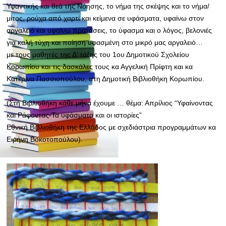
Υφαντικής και θεά της Νόησης, το νήμα της σκέψης και το νήμα/
μίτος, ρούχα από χαρτί και κείμενα σε υφάσματα, υφαίνω στον
αργαλειό και υφαίνω προτάσεις, το ύφασμα και ο λόγος, βελονιές
για καλή τύχη και ποίηση υφασμένη στο μικρό μας αργαλειό…
με τους μαθητές της Δ’ τάξης του 1ου Δημοτικού Σχολείου
Κορωπίου και τις δασκάλες τους κα Αγγελική Πρίφτη και κα
Κατερίνα Πασσιοπούλου, στη Δημοτική Βιβλιοθήκη Κορωπίου.
(Στη Βιβλι
οθήκη κάθε μήνα έχουμε … θέμα: Απρίλιος “Υφαίνοντας
και Ράφοντας-Τα υφάσματα και οι ιστορίες”
Εθνική Βιβλιοθήκη της Ελλάδος με σχεδιάστρια προγραμμάτων κα
Ειρήνη Βοκοτοπούλου).