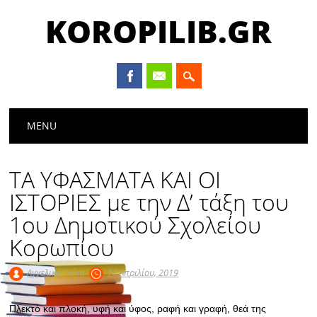
KOROPILIB.GR
Main menu
Skip
MENU
to
content
ΤΑ ΥΦΑΣΜΑΤΑ ΚΑΙ ΟΙ
ΙΣΤΟΡΙΕΣ με την Δ’ τάξη του
1ου Δημοτικού Σχολείου
Κορωπίου
Αγγελική Γκίκα
14 Απριλίου, 2019
Πλεκτό και πλοκή, υφή και ύφος, ραφή και γραφή, θεά της