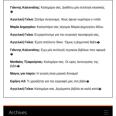
Γιάννης Καλονιάτης:
Καλημέρα σας. Διαθέτω μία συλλογή κλασικής
�
Αγγελική Γκίκα:
Ζητάμε συγγνώμη. 'Ισως έφυγε νωρίτερα ο υπάλ
Μαρία Δημητρίου:
Καλησπέρα σας λέγομαι Μαρία Δημητρίου θέλω
Αγγελική Γκίκα:
Ευχαριστούμε για την ευγενική προσφορά σας,
Αγγελική Γκίκα:
'Εχετε απόλυτο δίκιο. 'Ομως η Δημοτική Βιβλι�
Γιάννης Καλονιάτης:
Εχω μία συλλογή τεχνικών βιβλίων που αφορά
�
Ματθαίος Τζιαμούρτας:
Καλημέρα σας. Οι ώρες λειτουργίας της
βιβλι�
Μαγος για παρτυ:
Η γνώση είναι μαγική δύναμη!
Ειρήνη Αδ:
Τι χρειάζεται για την εγγραφή μας στη βιβλι�
Αγγελική Γκίκα:
Καλημέρα σας. Δεχόμαστε βιβλία σε καλή κατά�
Archives