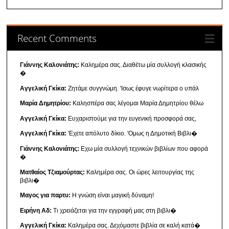
Recent Comments
Γιάννης Καλονιάτης:
Καλημέρα σας. Διαθέτω μία συλλογή κλασικής
�
Αγγελική Γκίκα:
Ζητάμε συγγνώμη. 'Ισως έφυγε νωρίτερα ο υπάλ
Μαρία Δημητρίου:
Καλησπέρα σας λέγομαι Μαρία Δημητρίου θέλω
Αγγελική Γκίκα:
Ευχαριστούμε για την ευγενική προσφορά σας,
Αγγελική Γκίκα:
'Εχετε απόλυτο δίκιο. 'Ομως η Δημοτική Βιβλι�
Γιάννης Καλονιάτης:
Εχω μία συλλογή τεχνικών βιβλίων που αφορά
�
Ματθαίος Τζιαμούρτας:
Καλημέρα σας. Οι ώρες λειτουργίας της
βιβλι�
Μαγος για παρτυ:
Η γνώση είναι μαγική δύναμη!
Ειρήνη Αδ:
Τι χρειάζεται για την εγγραφή μας στη βιβλι�
Αγγελική Γκίκα:
Καλημέρα σας. Δεχόμαστε βιβλία σε καλή κατά�