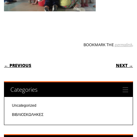
BOOKMARK THE
permalink
.
POST NAVIGATION
← PREVIOUS
NEXT →
Categories
Uncategorized
ΒΙΒΛΙΟΣΚΩΛΗΚΕΣ