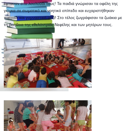
έφτασαν στο λουλούδι τους! Τα παιδιά γνώρισαν τα οφέλη της
γιόγκα σε σωματικό και νοητικό επίπεδο και ευχαριστήθηκαν
παιχνίδι και γυμναστική μαζί! Στο τέλος ζωγράφισαν τα ζωάκια με
τη βοήθεια της εθελόντριας Νεφέλης και των μητέρων τους.