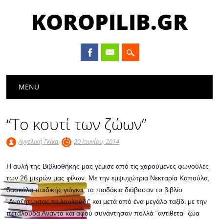
KOROPILIB.GR
Main menu
Skip
MENU
to
content
“Το κουτί των ζώων”
Αγγελική Γκίκα
20 Ιουνίου, 2014
Η αυλή της Βιβλιοθήκης μας γέμισε από τις χαρούμενες φωνούλες
των 26 μικρών μας φίλων. Με την εμψυχώτρια Νεκταρία Καπούλα,
δασκάλα παιδικής γιόγκα, τα παιδάκια διάβασαν το βιβλίο
“Αναζητώντας το λουλούδι” και μετά από ένα μεγάλο ταξίδι με την
πεταλούδα Ανάντα και αφού συνάντησαν πολλά “αντίθετα” ζώα