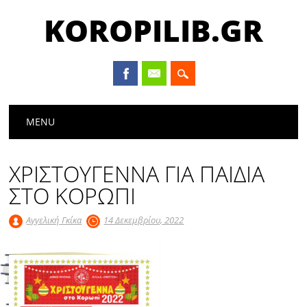
KOROPILIB.GR
Main menu
Skip
MENU
to
content
ΧΡΙΣΤΟΥΓΕΝΝΑ ΓΙΑ ΠΑΙΔΙΑ
ΣΤΟ ΚΟΡΩΠΙ
Αγγελική Γκίκα
14 Δεκεμβρίου, 2022