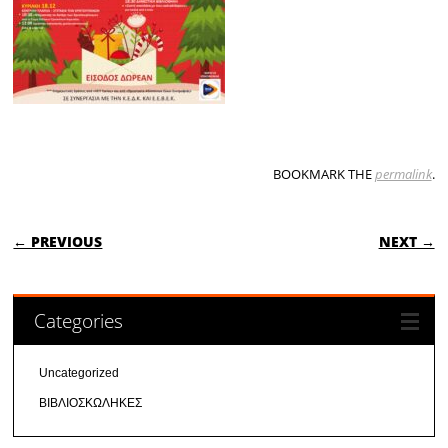
BOOKMARK THE
permalink
.
POST NAVIGATION
← PREVIOUS
NEXT →
Categories
Uncategorized
ΒΙΒΛΙΟΣΚΩΛΗΚΕΣ