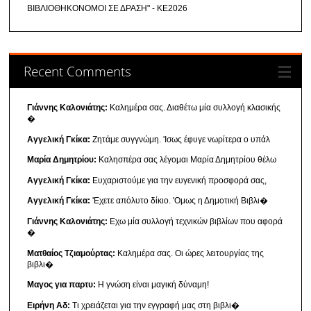
ΒΙΒΛΙΟΘΗΚΟΝΟΜΟΙ ΣΕ ΔΡΑΣΗ" - ΚΕ2026
Recent Comments
Γιάννης Καλονιάτης:
Καλημέρα σας. Διαθέτω μία συλλογή κλασικής
�
Αγγελική Γκίκα:
Ζητάμε συγγνώμη. 'Ισως έφυγε νωρίτερα ο υπάλ
Μαρία Δημητρίου:
Καλησπέρα σας λέγομαι Μαρία Δημητρίου θέλω
Αγγελική Γκίκα:
Ευχαριστούμε για την ευγενική προσφορά σας,
Αγγελική Γκίκα:
'Εχετε απόλυτο δίκιο. 'Ομως η Δημοτική Βιβλι�
Γιάννης Καλονιάτης:
Εχω μία συλλογή τεχνικών βιβλίων που αφορά
�
Ματθαίος Τζιαμούρτας:
Καλημέρα σας. Οι ώρες λειτουργίας της
βιβλι�
Μαγος για παρτυ:
Η γνώση είναι μαγική δύναμη!
Ειρήνη Αδ:
Τι χρειάζεται για την εγγραφή μας στη βιβλι�