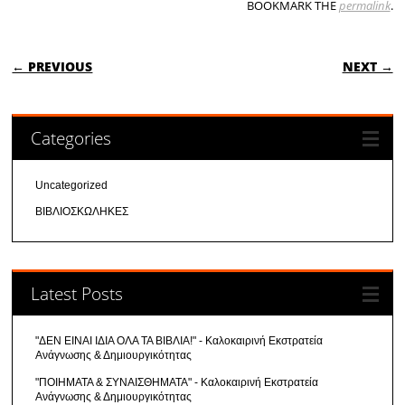
BOOKMARK THE
permalink
.
POST NAVIGATION
← PREVIOUS
NEXT →
Categories
Uncategorized
ΒΙΒΛΙΟΣΚΩΛΗΚΕΣ
Latest Posts
"ΔΕΝ ΕΙΝΑΙ ΙΔΙΑ ΟΛΑ ΤΑ ΒΙΒΛΙΑ!" - Καλοκαιρινή Εκστρατεία
Ανάγνωσης & Δημιουργικότητας
"ΠΟΙΗΜΑΤΑ & ΣΥΝΑΙΣΘΗΜΑΤΑ" - Καλοκαιρινή Εκστρατεία
Ανάγνωσης & Δημιουργικότητας