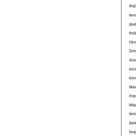
Φεβ
Ιαν
Δεκ
Νοέ
Οκτ
Σεπ
Αύγ
Ιού
Ιού
Μάι
Απρ
Μάρ
Ιαν
Δεκ
Νοέ