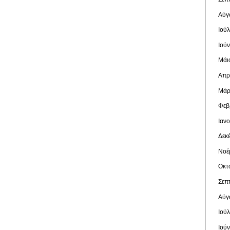
Αύγ
Ιού
Ιού
Μάι
Απρ
Μάρ
Φεβ
Ιαν
Δεκ
Νοέ
Οκτ
Σεπ
Αύγ
Ιού
Ιού