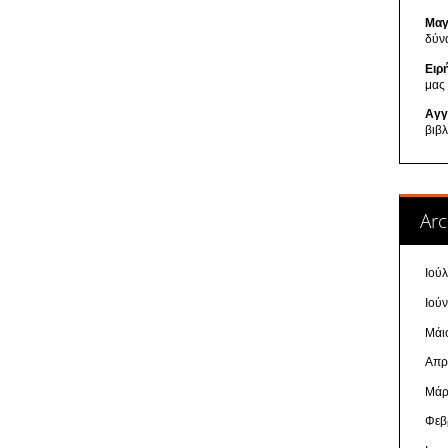
Μαγ
δύν
Ειρ
μας
Αγγ
βιβ
Arc
Ιού
Ιού
Μάι
Απρ
Μάρ
Φεβ