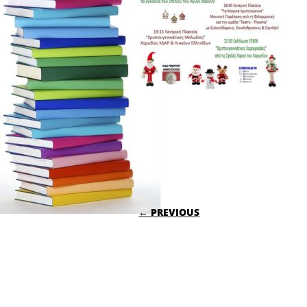
POST NAVIGATI
← PREVIOUS