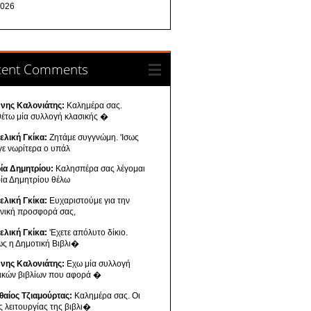
026
cent Comments
ννης Καλονιάτης:
Καλημέρα σας.
θέτω μία συλλογή κλασικής �
ελική Γκίκα:
Ζητάμε συγγνώμη. 'Ισως
γε νωρίτερα ο υπάλ
ία Δημητρίου:
Καλησπέρα σας λέγομαι
ία Δημητρίου θέλω
ελική Γκίκα:
Ευχαριστούμε για την
ενική προσφορά σας,
ελική Γκίκα:
'Εχετε απόλυτο δίκιο.
ως η Δημοτική Βιβλι�
ννης Καλονιάτης:
Εχω μία συλλογή
νικών βιβλίων που αφορά �
θαίος Τζιαμούρτας:
Καλημέρα σας. Οι
ς λειτουργίας της βιβλι�