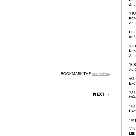
Δημ
"ΠΟ
Καλ
Δημ
ΠΟΙ
από
"ΒΙ
Καλ
Δημ
"ΒΙ
παι
BOOKMARK THE
permalink
.
«Ο 
Εκσ
ON
"Ο 
NEXT →
ετώ
"ΤΟ
Εκσ
"Το 
"ΑΝ
ΜΙΚ