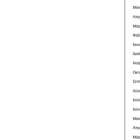
Μάι
Απρ
Μάρ
Φεβ
Ιαν
Δεκ
Νοέ
Οκτ
Σεπ
Αύγ
Ιού
Ιού
Μάι
Απρ
Μάρ