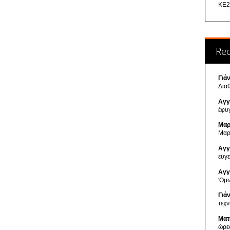
ΚΕ2
Re
Γιά
Δια
Αγγ
έφυ
Μαρ
Μαρ
Αγγ
ευγ
Αγγ
'Ομ
Γιά
τεχ
Ματ
ώρε