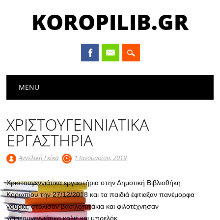
KOROPILIB.GR
Main menu
Skip
MENU
to
content
ΧΡΙΣΤΟΥΓΕΝΝΙΑΤΙΚΑ
ΕΡΓΑΣΤΗΡΙΑ
Αγγελική Γκίκα
1 Ιανουαρίου, 2019
Χριστουγεννιάτικα εργαστήρια στην Δημοτική Βιβλιοθήκη
Κορωπίου την 27/12/2018 και τα παιδιά έφτιαξαν πανέμορφα
γούρια, στόλισαν βασιλοπιτάκια και φιλοτέχνησαν
χριστουγεννιάτικα κολιέ και μπρελόκ.