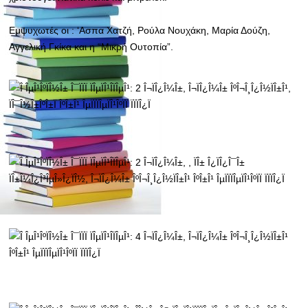
Εμψυχωτές οι : ‘Ασπα Χατζή, Ρούλα Νουχάκη, Μαρία Δούζη,
Αγγελική Γκίκα και η “Μικρή Ουτοπία”.