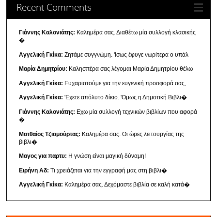
Recent Comments
Γιάννης Καλονιάτης:
Καλημέρα σας. Διαθέτω μία συλλογή κλασικής
�
Αγγελική Γκίκα:
Ζητάμε συγγνώμη. 'Ισως έφυγε νωρίτερα ο υπάλ
Μαρία Δημητρίου:
Καλησπέρα σας λέγομαι Μαρία Δημητρίου θέλω
Αγγελική Γκίκα:
Ευχαριστούμε για την ευγενική προσφορά σας,
Αγγελική Γκίκα:
'Εχετε απόλυτο δίκιο. 'Ομως η Δημοτική Βιβλι�
Γιάννης Καλονιάτης:
Εχω μία συλλογή τεχνικών βιβλίων που αφορά
�
Ματθαίος Τζιαμούρτας:
Καλημέρα σας. Οι ώρες λειτουργίας της
βιβλι�
Μαγος για παρτυ:
Η γνώση είναι μαγική δύναμη!
Ειρήνη Αδ:
Τι χρειάζεται για την εγγραφή μας στη βιβλι�
Αγγελική Γκίκα:
Καλημέρα σας. Δεχόμαστε βιβλία σε καλή κατά�