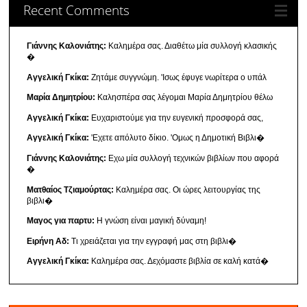
Recent Comments
Γιάννης Καλονιάτης:
Καλημέρα σας. Διαθέτω μία συλλογή κλασικής
�
Αγγελική Γκίκα:
Ζητάμε συγγνώμη. 'Ισως έφυγε νωρίτερα ο υπάλ
Μαρία Δημητρίου:
Καλησπέρα σας λέγομαι Μαρία Δημητρίου θέλω
Αγγελική Γκίκα:
Ευχαριστούμε για την ευγενική προσφορά σας,
Αγγελική Γκίκα:
'Εχετε απόλυτο δίκιο. 'Ομως η Δημοτική Βιβλι�
Γιάννης Καλονιάτης:
Εχω μία συλλογή τεχνικών βιβλίων που αφορά
�
Ματθαίος Τζιαμούρτας:
Καλημέρα σας. Οι ώρες λειτουργίας της
βιβλι�
Μαγος για παρτυ:
Η γνώση είναι μαγική δύναμη!
Ειρήνη Αδ:
Τι χρειάζεται για την εγγραφή μας στη βιβλι�
Αγγελική Γκίκα:
Καλημέρα σας. Δεχόμαστε βιβλία σε καλή κατά�