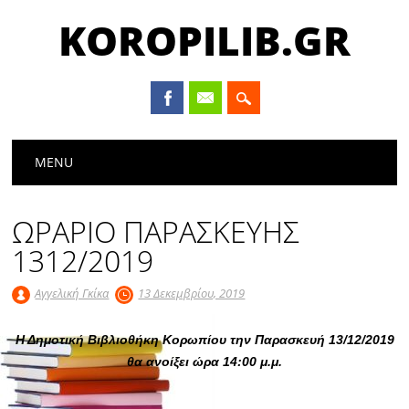
KOROPILIB.GR
Main menu
Skip
MENU
to
content
ΩΡΑΡΙΟ ΠΑΡΑΣΚΕΥΗΣ
1312/2019
Αγγελική Γκίκα
13 Δεκεμβρίου, 2019
Η Δημοτική Βιβλιοθήκη Κορωπίου την Παρασκευή 13/12/2019
θα ανοίξει ώρα 14:00 μ.μ.