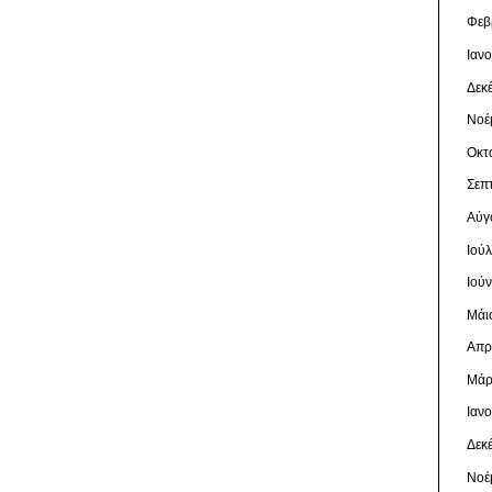
Φεβ
Ιαν
Δεκ
Νοέ
Οκτ
Σεπ
Αύγ
Ιού
Ιού
Μάι
Απρ
Μάρ
Ιαν
Δεκ
Νοέ