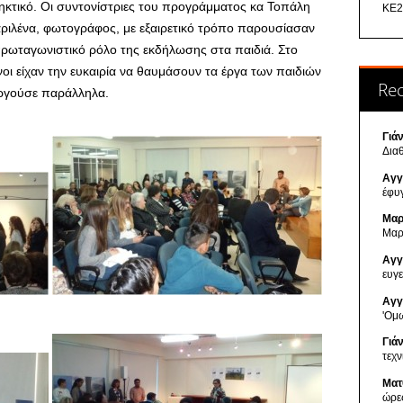
ηκτικό. Οι συντονίστριες του προγράμματος κα Τοπάλη
ΚΕ2
αριλένα, φωτογράφος, με εξαιρετικό τρόπο παρουσίασαν
πρωταγωνιστικό ρόλο της εκδήλωσης στα παιδιά. Στο
οι είχαν την ευκαιρία να θαυμάσουν τα έργα των παιδιών
Re
ργούσε παράλληλα.
Γιά
Δια
Αγγ
έφυ
Μαρ
Μαρ
Αγγ
ευγ
Αγγ
'Ομ
Γιά
τεχ
Ματ
ώρε