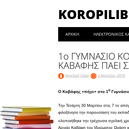
KOROPILIB
Main menu
Skip
ΑΡΧΙΚΉ
ΗΛΕΚΤΡΟΝΙΚΟΣ Κ
to
content
1ο ΓΥΜΝΑΣΙΟ ΚΟ
ΚΑΒΑΦΗΣ ΠΑΕΙ Σ
Αγγελική Γκίκα
2 Απριλίου, 2016
ο
Ο Καβάφης «πήγε» στο 1
Γυμνάσι
Την Τετάρτη 30 Μαρτίου στις 7 το από
φιλοξένησε την παρουσίαση του εκπαι
υλοποιήθηκε την τρέχουσα σχολική χρο
Αρχείο Καβάφη του Ιδρύματος Ωνάση κ