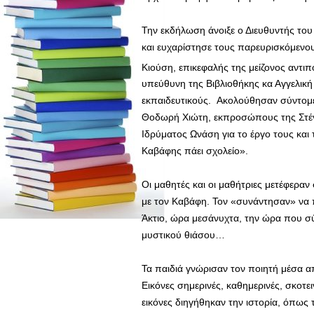
Την εκδήλωση άνοιξε ο Διευθυντής το
και ευχαρίστησε τους παρευρισκόμενου
Κιούση, επικεφαλής της μείζονος αντιπο
υπεύθυνη της Βιβλιοθήκης κα Αγγελική 
εκπαιδευτικούς. Ακολούθησαν σύντομες
Θοδωρή Χιώτη, εκπροσώπους της Στέγ
Ιδρύματος Ωνάση για το έργο τους κα
Καβάφης πάει σχολείο».
Οι μαθητές και οι μαθήτριες μετέφερα
με τον Καβάφη. Τον «συνάντησαν» να π
Άκτιο, ώρα μεσάνυχτα, την ώρα που σύ
μυστικού θιάσου…
Τα παιδιά γνώρισαν τον ποιητή μέσα από 
Εικόνες σημερινές, καθημερινές, σκοτ
εικόνες διηγήθηκαν την ιστορία, όπως 