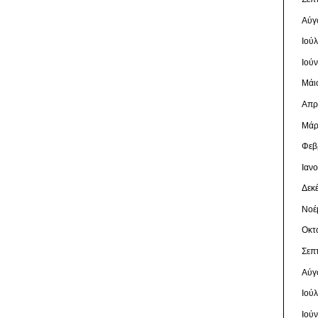
Αύγ
Ιού
Ιού
Μάι
Απρ
Μάρ
Φεβ
Ιαν
Δεκ
Νοέ
Οκτ
Σεπ
Αύγ
Ιού
Ιού