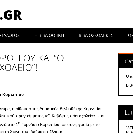
.GR
ΑΤΑΛΟΓΟΣ
Η ΒΙΒΛΙΟΘΉΚΗ
ΒΙΒΛΙΟΣΚΩΛΗΚΕΣ
Ω
ΡΩΠΙΟΥ ΚΑΙ “Ο
Cat
ΧΟΛΕΙΟ”!
Unc
ΒΙΒ
ο Κορωπίου
γευμα, η αίθουσα της Δημοτικής Βιβλιοθήκης Κορωπίου
Lat
δευτικού προγράμματος «Ο Καβάφης πάει σχολείο», που
ο
νιά στο 1
Γυμνάσιο Κορωπίου, σε συνεργασία με το
"ΔΕΝ
αι τη Στέγη του Ιδρύματος Ωνάση.
Καλ