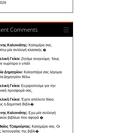
026
cent Comments
ννης Καλονιάτης:
Καλημέρα σας.
θέτω μία συλλογή κλασικής �
ελική Γκίκα:
Ζητάμε συγγνώμη. 'Ισως
γε νωρίτερα ο υπάλ
ία Δημητρίου:
Καλησπέρα σας λέγομαι
ία Δημητρίου θέλω
ελική Γκίκα:
Ευχαριστούμε για την
ενική προσφορά σας,
ελική Γκίκα:
'Εχετε απόλυτο δίκιο.
ως η Δημοτική Βιβλι�
ννης Καλονιάτης:
Εχω μία συλλογή
νικών βιβλίων που αφορά �
θαίος Τζιαμούρτας:
Καλημέρα σας. Οι
ς λειτουργίας της βιβλι�