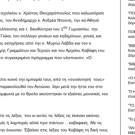
Δημ
υ σχολείου κ. Χρίστος Θεοχαρόπουλος που καλωσόρισε
"ΠΟ
Καλ
ς, τον Αντιδήμαρχο κ. Ανδρέα Ντούνη, την κα Αθηνά
Δημ
ου
λίτευσης και τ. διευθύντρια του 1
Γυμνασίου, την
ΠΟΙ
Γκίκα, τον σύλλογο γονέων και κηδεμόνων, γονείς και
από
 εισηγήσεις από την κ. Μυρτώ Λάβδα και τον κ.
"ΒΙ
ης Γραμμάτων και Τεχνών και του Αρχείου Καβάφη του
Καλ
Δημ
ι το συγκεκριμένο πρόγραμμα που υλοποιούν, «Ο
"ΒΙ
παι
«Ο 
ν στο κοινό την εμπειρία τους από τη «συνάντησή τους»
Εκσ
αρακολουθεί τον Αντώνιο, λίγο μετά την ήττα του στο
"Ο 
μφωνα με το θρύλο ακούστηκαν οι εξαίσιες μουσικές του
ετώ
"ΤΟ
Εκσ
τις λέξεις του κι αυτές τις λέξεις τις έκαναν εικόνες.
"Το 
εινές ή λαμπερές αλλά προ πάντων …καβαφικές. Με τις
"ΑΝ
την ένιωσαν. Έβαλαν στις λέξεις του Καβάφη τη δική τους
ΜΙΚ