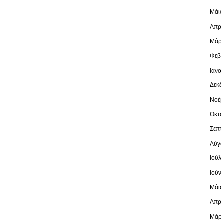
Μάι
Απρ
Μάρ
Φεβ
Ιαν
Δεκ
Νοέ
Οκτ
Σεπ
Αύγ
Ιού
Ιού
Μάι
Απρ
Μάρ