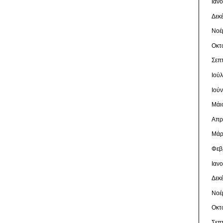
Ιαν
Δεκ
Νοέ
Οκτ
Σεπ
Ιού
Ιού
Μάι
Απρ
Μάρ
Φεβ
Ιαν
Δεκ
Νοέ
Οκτ
Σεπ