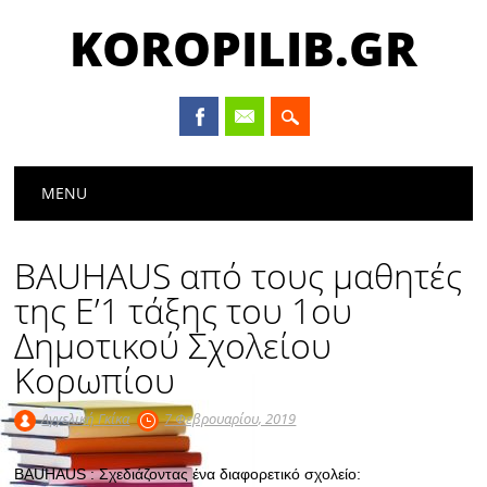
KOROPILIB.GR
Main menu
Skip
MENU
to
content
BAUHAUS από τους μαθητές
της Ε’1 τάξης του 1ου
Δημοτικού Σχολείου
Κορωπίου
Αγγελική Γκίκα
7 Φεβρουαρίου, 2019
BAUHAUS : Σχεδιάζοντας ένα διαφορετικό σχολείο: