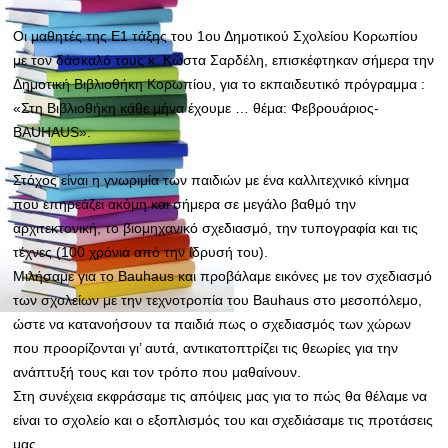
Οι μαθητές της Ε1 τάξης του 1ου Δημοτικού Σχολείου Κορωπίου
με τον δάσκαλό τους κ. Κώστα Σαρδέλη, επισκέφτηκαν σήμερα την
Δημοτική Βιβλιοθήκη Κορωπίου, για το εκπαιδευτικό πρόγραμμα :
«Στη Βιβλιοθήκη κάθε μήνα έχουμε … θέμα: Φεβρουάριος-
ΒAUHAUS».
Στόχος είναι η γνωριμία των παιδιών με ένα καλλιτεχνικό κίνημα
που επηρεάζει ακόμη και σήμερα σε μεγάλο βαθμό την
αρχιτεκτονική, το βιομηχανικό σχεδιασμό, την τυπογραφία και τις
τέχνες
(100 χρόνια από την ίδρυσή του).
Μιλήσαμε για το Bauhaus και προβάλαμε εικόνες με τον σχεδιασμό
των σχολείων με την τεχνοτροπία του Bauhaus στο μεσοπόλεμο,
ώστε να κατανοήσουν τα παιδιά πως ο σχεδιασμός των χώρων
που προορίζονται γι’ αυτά, αντικατοπτρίζει τις θεωρίες για την
ανάπτυξή τους και τον τρόπο που μαθαίνουν.
Στη συνέχεια εκφράσαμε τις απόψεις μας για το πώς θα θέλαμε να
είναι το σχολείο και ο εξοπλισμός του και σχεδιάσαμε τις προτάσεις
μας.