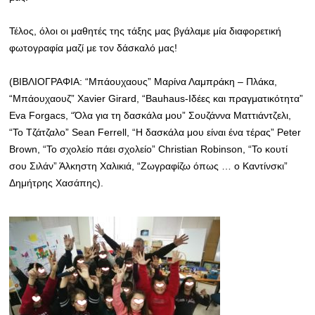
Τέλος, όλοι οι μαθητές της τάξης μας βγάλαμε μία διαφορετική
φωτογραφία μαζί με τον δάσκαλό μας!
(ΒΙΒΛΙΟΓΡΑΦΙΑ: “Μπάουχαους” Μαρίνα Λαμπράκη – Πλάκα,
“Μπάουχαουζ” Xavier Girard, “Bauhaus-Ιδέες και πραγματικότητα”
Eva Forgacs, “Όλα για τη δασκάλα μου” Σουζάννα Ματτιάντζελι,
“Το Τζάτζαλο” Sean Ferrell, “Η δασκάλα μου είναι ένα τέρας” Peter
Brown, “Το σχολείο πάει σχολείο” Christian Robinson, “Το κουτί
σου Σιλάν” Άλκηστη Χαλικιά, “Ζωγραφίζω όπως … ο Καντίνσκι”
Δημήτρης Χασάπης).