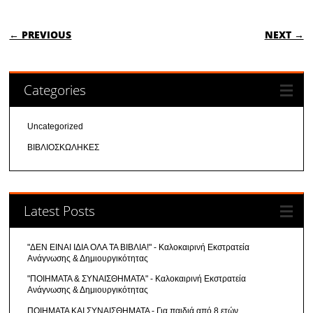
POST NAVIGATION
← PREVIOUS
NEXT →
Categories
Uncategorized
ΒΙΒΛΙΟΣΚΩΛΗΚΕΣ
Latest Posts
"ΔΕΝ ΕΙΝΑΙ ΙΔΙΑ ΟΛΑ ΤΑ ΒΙΒΛΙΑ!" - Καλοκαιρινή Εκστρατεία
Ανάγνωσης & Δημιουργικότητας
"ΠΟΙΗΜΑΤΑ & ΣΥΝΑΙΣΘΗΜΑΤΑ" - Καλοκαιρινή Εκστρατεία
Ανάγνωσης & Δημιουργικότητας
ΠΟΙΗΜΑΤΑ ΚΑΙ ΣΥΝΑΙΣΘΗΜΑΤΑ - Για παιδιά από 8 ετών