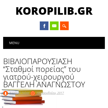
KOROPILIB.GR
Main menu
Skip
MENU
to
content
ΒΙΒΛΙΟΠΑΡΟΥΣΙΑΣΗ
“Σταθμοί πορείας” του
γιατρού-χειρουργού
ΒΑΓΓΕΛΗ ΑΝΑΓΝΩΣΤΟΥ
Αγγελική Γκίκα
18 Νοεμβρίου, 2017