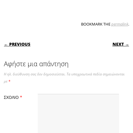
BOOKMARK THE
permalink
.
POST NAVIGATION
← PREVIOUS
NEXT →
Αφήστε μια απάντηση
Η ηλ. διεύθυνση σας δεν δημοσιεύεται.
Τα υποχρεωτικά πεδία σημειώνονται
με
*
ΣΧΌΛΙΟ
*