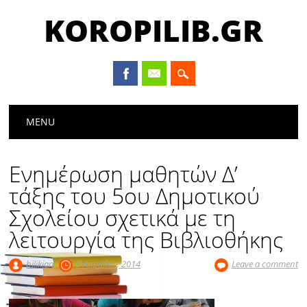
KOROPILIB.GR
Main menu
Skip
MENU
to
content
Ενημέρωση μαθητών Δ’
τάξης του 5ου Δημοτικού
Σχολείου σχετικά με τη
λειτουργία της Βιβλιοθήκης
bilikian
9 Απριλίου, 2014
Leave a comment