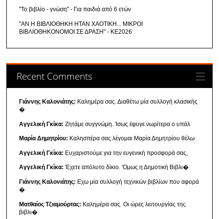
"Το βιβλίο - γνώση" - Για παιδιά από 6 ετών
"ΑΝ Η ΒΙΒΛΙΟΘΗΚΗ ΗΤΑΝ ΧΑΟΤΙΚΗ... ΜΙΚΡΟΙ
ΒΙΒΛΙΟΘΗΚΟΝΟΜΟΙ ΣΕ ΔΡΑΣΗ" - ΚΕ2026
Recent Comments
Γιάννης Καλονιάτης:
Καλημέρα σας. Διαθέτω μία συλλογή κλασικής
�
Αγγελική Γκίκα:
Ζητάμε συγγνώμη. 'Ισως έφυγε νωρίτερα ο υπάλ
Μαρία Δημητρίου:
Καλησπέρα σας λέγομαι Μαρία Δημητρίου θέλω
Αγγελική Γκίκα:
Ευχαριστούμε για την ευγενική προσφορά σας,
Αγγελική Γκίκα:
'Εχετε απόλυτο δίκιο. 'Ομως η Δημοτική Βιβλι�
Γιάννης Καλονιάτης:
Εχω μία συλλογή τεχνικών βιβλίων που αφορά
�
Ματθαίος Τζιαμούρτας:
Καλημέρα σας. Οι ώρες λειτουργίας της
βιβλι�