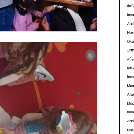
Φεβ
Ιαν
Δεκ
Νοέ
Οκτ
Σεπ
Αύγ
Ιού
Ιού
Μάι
Απρ
Μάρ
Ιαν
Δεκ
Νοέ