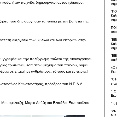
ικούς, ήταν παιχνίδι, δημιουργικοί αυτοσχεδιασμοί,
Δημ
"ΠΟ
Καλ
Δημ
τζήδες που δημιούργησαν τα παιδιά με την βοήθεια της
ΠΟΙ
από
"ΒΙ
ξάντλητη ευεργεσία των βιβλίων και των ιστοριών στην
Καλ
Δημ
"ΒΙ
ου συγγραφέα και την πολύχρωμη παλέτα της εικονογράφου,
παι
ρίας τρυπώνει μέσα στον ψυχισμό του παιδιού, δομεί
«Ο 
έρνει σε επαφή με ανθρώπους, τόπους και εμπειρίες!
Εκσ
"Ο 
νσταντίνος Κωνσταντάρας, πρόεδρος του Ν.Π.Δ.Δ.
ετώ
"ΤΟ
Εκσ
α Μουαμελετζή, Μαρία Δούζη και Ελισάβετ Ξενοπούλου.
"Το 
"ΑΝ
ΜΙΚ