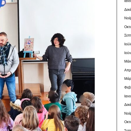
Ιαν
Δεκ
Νοέ
Οκτ
Σεπ
Ιού
Ιού
Μάι
Απρ
Μάρ
Φεβ
Ιαν
Δεκ
Νοέ
Οκτ
Σεπ