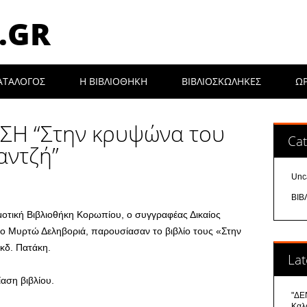
.GR
ΑΤΑΛΟΓΟΣ
Η ΒΙΒΛΙΟΘΉΚΗ
ΒΙΒΛΙΟΣΚΩΛΗΚΕΣ
Ω
ΣΗ “Στην κρυψώνα του
Cat
αντζή”
Unc
ΒΙΒ
μοτική Βιβλιοθήκη Κορωπίου, ο συγγραφέας Δικαίος
φο Μυρτώ Δεληβοριά, παρουσίασαν το βιβλίο τους «Στην
εκδ. Πατάκη.
Lat
αση βιβλίου.
"ΔΕΝ
Καλ