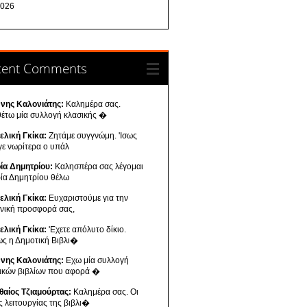
026
cent Comments
ννης Καλονιάτης:
Καλημέρα σας.
θέτω μία συλλογή κλασικής �
ελική Γκίκα:
Ζητάμε συγγνώμη. 'Ισως
γε νωρίτερα ο υπάλ
ία Δημητρίου:
Καλησπέρα σας λέγομαι
ία Δημητρίου θέλω
ελική Γκίκα:
Ευχαριστούμε για την
ενική προσφορά σας,
ελική Γκίκα:
'Εχετε απόλυτο δίκιο.
ως η Δημοτική Βιβλι�
ννης Καλονιάτης:
Εχω μία συλλογή
νικών βιβλίων που αφορά �
θαίος Τζιαμούρτας:
Καλημέρα σας. Οι
ς λειτουργίας της βιβλι�