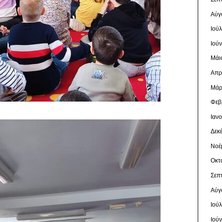
Αύγ
Ιού
Ιού
Μάι
Απρ
Μάρ
Φεβ
Ιαν
Δεκ
Νοέ
Οκτ
Σεπ
Αύγ
Ιού
Ιού