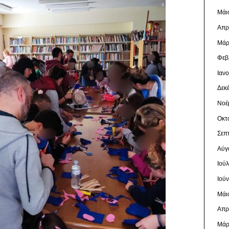
Μάι
Απρ
Μάρ
Φεβ
Ιαν
Δεκ
Νοέ
Οκτ
Σεπ
Αύγ
Ιού
Ιού
Μάι
Απρ
Μάρ