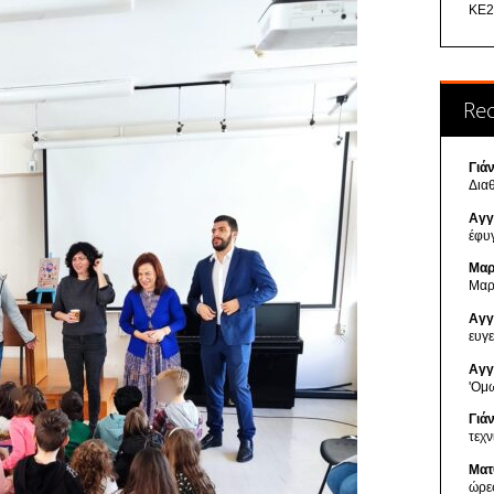
ΚΕ2
Re
Γιά
Δια
Αγγ
έφυ
Μαρ
Μαρ
Αγγ
ευγ
Αγγ
'Ομ
Γιά
τεχ
Ματ
ώρε