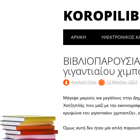
KOROPILIB
Main menu
Skip
ΑΡΧΙΚΉ
ΗΛΕΚΤΡΟΝΙΚΟΣ Κ
to
content
ΒΙΒΛΙΟΠΑΡΟΥΣΙΑ
γιγαντιαίου χιμπ
Αγγελική Γκίκα
12 Μαρτίου, 2023
Μάγεψε μικρούς και μεγάλους στην Δη
Χατζηπλής που μαζί με την εικονογρά
κρυψώνα του γιγαντιαίου χιμπαντζή», 
Όμως αυτή δεν ήταν μία απλή παρουσί