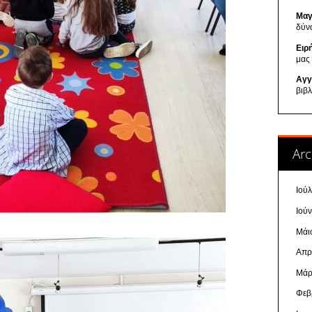
Μαγ
δύν
Ειρ
μας
Αγγ
βιβ
Arc
Ιού
Ιού
Μάι
Απρ
Μάρ
Φεβ