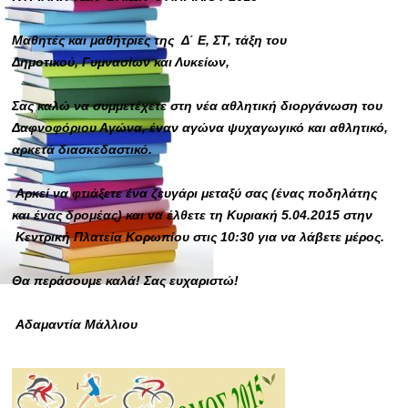
Μαθητές και μαθήτριες της
Δ΄ Ε, ΣΤ, τάξη του
Δημοτικού,
Γυμνασίων και Λυκείων,
Σας καλώ να συμμετέχετε στη νέα αθλητική διοργάνωση του
Δαφνοφόριου Αγώνα, έναν αγώνα ψυχαγωγικό και αθλητικό,
αρκετά διασκεδαστικό.
Αρκεί να φτιάξετε ένα ζευγάρι μεταξύ σας (ένας ποδηλάτης
και ένας δρομέας) και να έλθετε τη Κυριακή 5.04.2015 στην
Κεντρική Πλατεία Κορωπίου στις 10:30 για να λάβετε μέρος.
Θα περάσουμε καλά! Σας ευχαριστώ!
Αδαμαντία Μάλλιου