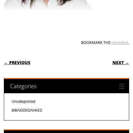
BOOKMARK THE
permalink
.
POST NAVIGATION
← PREVIOUS
NEXT →
Categories
Uncategorized
ΒΙΒΛΙΟΣΚΩΛΗΚΕΣ