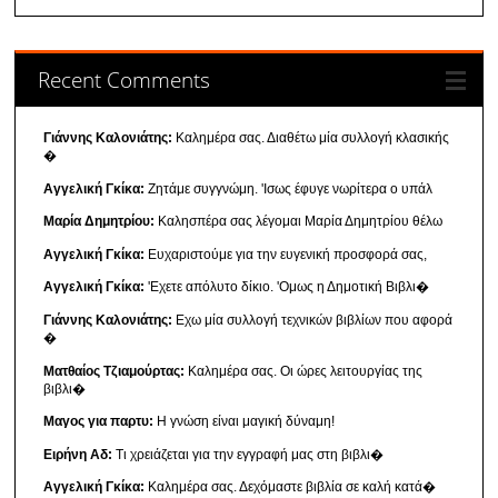
Recent Comments
Γιάννης Καλονιάτης:
Καλημέρα σας. Διαθέτω μία συλλογή κλασικής
�
Αγγελική Γκίκα:
Ζητάμε συγγνώμη. 'Ισως έφυγε νωρίτερα ο υπάλ
Μαρία Δημητρίου:
Καλησπέρα σας λέγομαι Μαρία Δημητρίου θέλω
Αγγελική Γκίκα:
Ευχαριστούμε για την ευγενική προσφορά σας,
Αγγελική Γκίκα:
'Εχετε απόλυτο δίκιο. 'Ομως η Δημοτική Βιβλι�
Γιάννης Καλονιάτης:
Εχω μία συλλογή τεχνικών βιβλίων που αφορά
�
Ματθαίος Τζιαμούρτας:
Καλημέρα σας. Οι ώρες λειτουργίας της
βιβλι�
Μαγος για παρτυ:
Η γνώση είναι μαγική δύναμη!
Ειρήνη Αδ:
Τι χρειάζεται για την εγγραφή μας στη βιβλι�
Αγγελική Γκίκα:
Καλημέρα σας. Δεχόμαστε βιβλία σε καλή κατά�